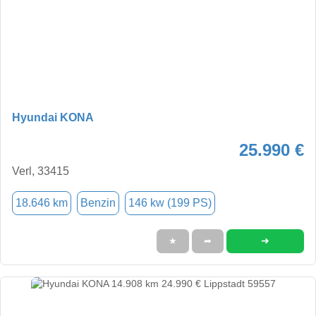
Hyundai KONA
25.990 €
Verl, 33415
18.646 km
Benzin
146 kw (199 PS)
➜
★
➦