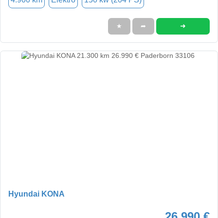
➜
★
➦
Hyundai KONA
26.990 €