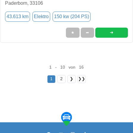
Paderborn, 33106
43.613 km
Elektro
150 kw (204 PS)
➜
★
➦
1 - 10 von 16
1
2
❯
❯❯