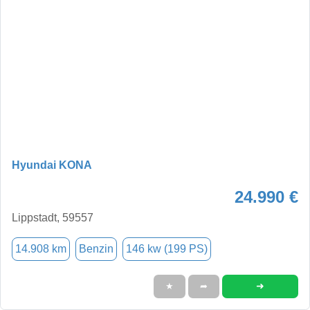
Hyundai KONA
24.990 €
Lippstadt, 59557
14.908 km
Benzin
146 kw (199 PS)
➜
★
➦