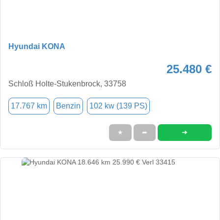
Hyundai KONA
25.480 €
Schloß Holte-Stukenbrock, 33758
17.767 km
Benzin
102 kw (139 PS)
➜
★
➦