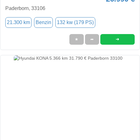
Paderborn, 33106
21.300 km
Benzin
132 kw (179 PS)
➜
★
➦