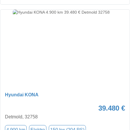
Hyundai KONA
39.480 €
Detmold, 32758
4.900 km
Elektro
150 kw (204 PS)