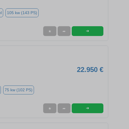
l
105 kw (143 PS)
➜
★
➦
22.950 €
75 kw (102 PS)
➜
★
➦