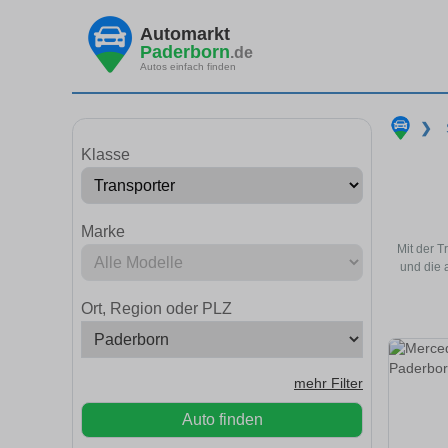
Automarkt
Paderborn
.de
Autos einfach finden
❯
Klasse
Marke
Mit der 
und die 
Ort, Region oder PLZ
mehr Filter
Auto finden