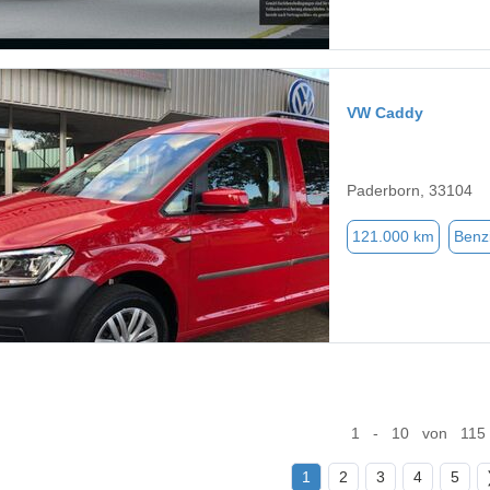
VW Caddy
Paderborn, 33104
121.000 km
Benz
1 - 10 von 115
1
2
3
4
5