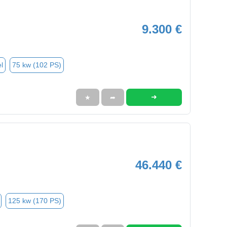
9.300 €
l
75 kw (102 PS)
➜
★
➦
46.440 €
125 kw (170 PS)