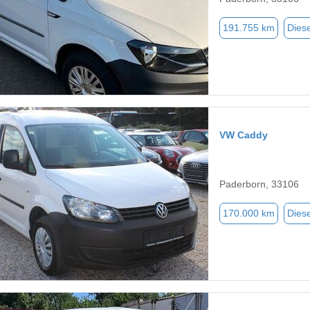
191.755 km
Diese
VW Caddy
Paderborn, 33106
170.000 km
Diese