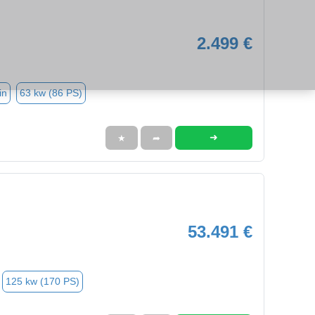
2.499 €
in
63 kw (86 PS)
➜
★
➦
53.491 €
125 kw (170 PS)