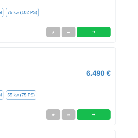
l
75 kw (102 PS)
➜
★
➦
6.490 €
l
55 kw (75 PS)
➜
★
➦