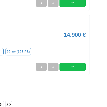
➜
★
➦
14.900 €
in
92 kw (125 PS)
➜
★
➦
❯
❯❯