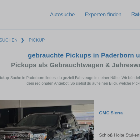
Rat
Autosuche
Experten finden
SUCHEN
❯
PICKUP
gebrauchte Pickups in Paderborn 
Pickups als Gebrauchtwagen & Jahresw
Pickup-Suche in Paderborn findest du gezielt Fahrzeuge in deiner Nähe. Wir bün
dem regionalen Angebot. So siehst du auf einen Blick, welche Pic
GMC Sierra
Schloß Holte Stuken