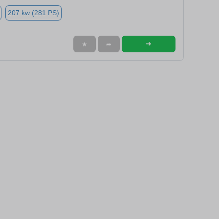
207 kw (281 PS)
➜
★
➦