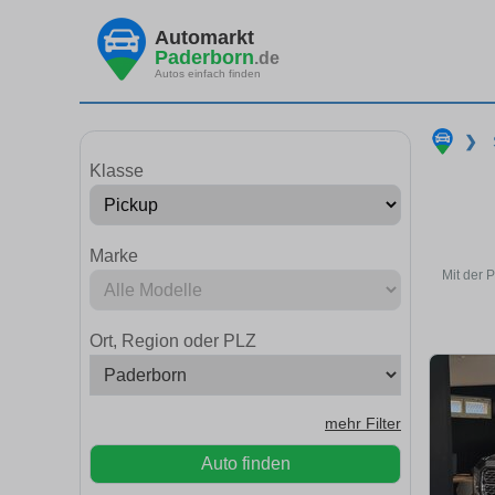
Automarkt
Paderborn
.de
Autos einfach finden
❯
Klasse
Marke
Mit der 
Ort, Region oder PLZ
mehr Filter
Auto finden