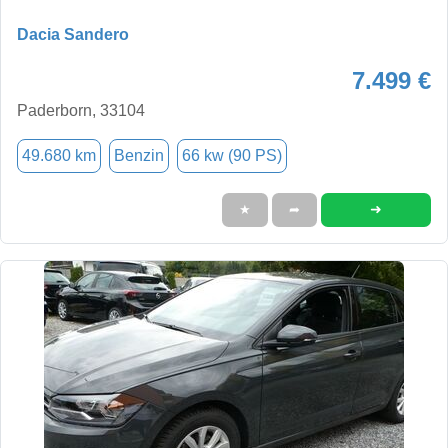
Dacia Sandero
7.499 €
Paderborn, 33104
49.680 km
Benzin
66 kw (90 PS)
➜
★
➦