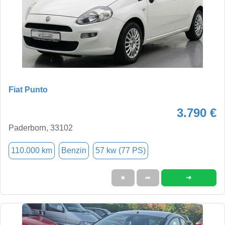
Fiat Punto
3.790 €
Paderborn, 33102
110.000 km
Benzin
57 kw (77 PS)
➜
★
➦