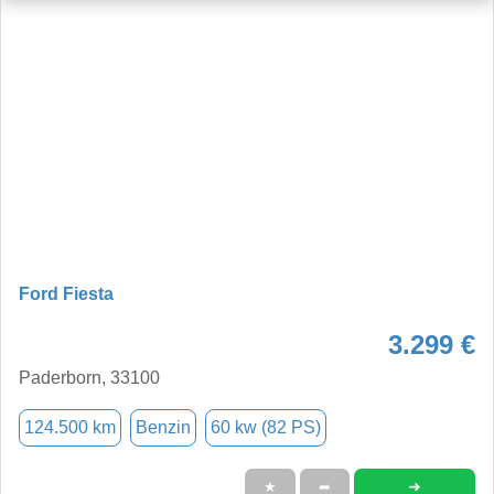
Ford Fiesta
3.299 €
Paderborn, 33100
124.500 km
Benzin
60 kw (82 PS)
➜
★
➦