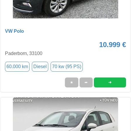
VW Polo
10.999 €
Paderborn, 33100
60.000 km
Diesel
70 kw (95 PS)
➜
★
➦