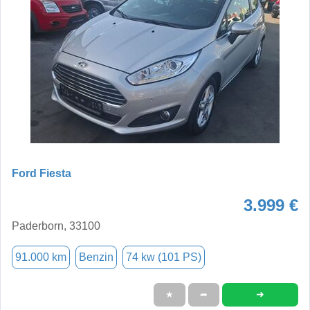
Ford Fiesta
3.999 €
Paderborn, 33100
91.000 km
Benzin
74 kw (101 PS)
➜
★
➦