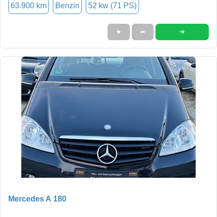
63.900 km
Benzin
52 kw (71 PS)
➜
★
➦
Mercedes A 180