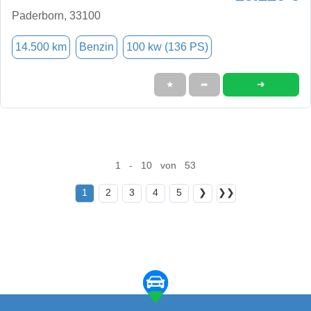
Paderborn, 33100
14.500 km
Benzin
100 kw (136 PS)
➜
★
➦
1 - 10 von 53
1
2
3
4
5
❯
❯❯