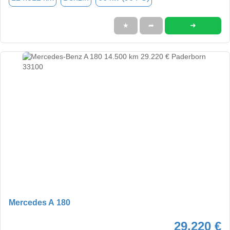
➜
★
➦
Mercedes A 180
29.220 €