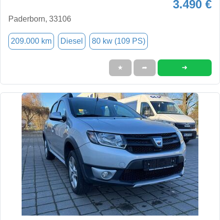
3.490 €
Paderborn, 33106
209.000 km
Diesel
80 kw (109 PS)
➜
★
➦