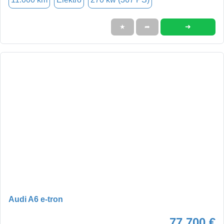
➜
★
➦
Audi A6 e-tron
77.700 €