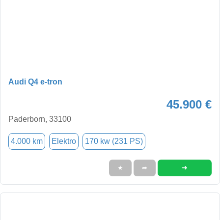
Audi Q4 e-tron
45.900 €
Paderborn, 33100
4.000 km
Elektro
170 kw (231 PS)
➜
★
➦