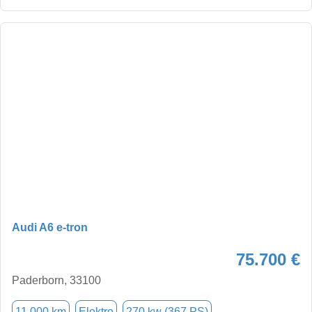
Audi A6 e-tron
75.700 €
Paderborn, 33100
11.000 km
Elektro
270 kw (367 PS)