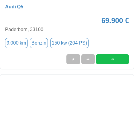
Audi Q5
69.900 €
Paderborn, 33100
9.000 km
Benzin
150 kw (204 PS)
➜
★
➦