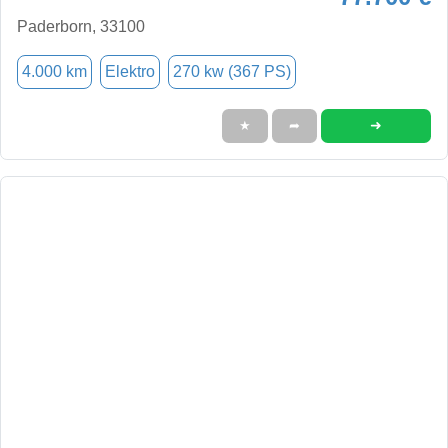
Paderborn, 33100
4.000 km
Elektro
270 kw (367 PS)
➜
★
➦