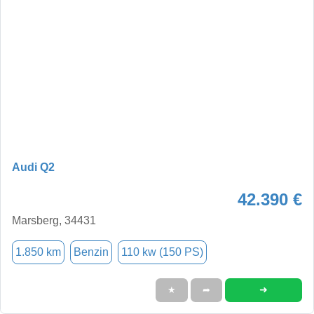
Audi Q2
42.390 €
Marsberg, 34431
1.850 km
Benzin
110 kw (150 PS)
➜
★
➦