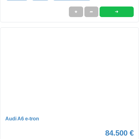
➜
★
➦
Audi A6 e-tron
84.500 €