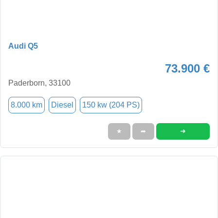
Audi Q5
73.900 €
Paderborn, 33100
8.000 km
Diesel
150 kw (204 PS)
➜
★
➦