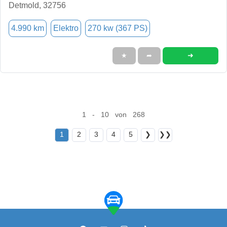
Detmold, 32756
4.990 km
Elektro
270 kw (367 PS)
➜
★
➦
1 - 10 von 268
1
2
3
4
5
❯
❯❯