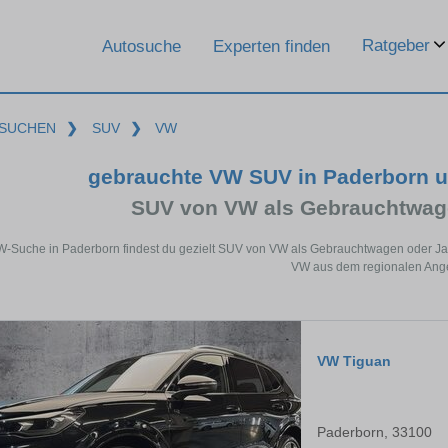
Ratgeber
Autosuche
Experten finden
SUCHEN
❯
SUV
❯
VW
gebrauchte VW SUV in Paderborn 
SUV von VW als Gebrauchtwag
W-Suche in Paderborn findest du gezielt SUV von VW als Gebrauchtwagen oder Ja
VW aus dem regionalen Ang
VW Tiguan
Paderborn, 33100