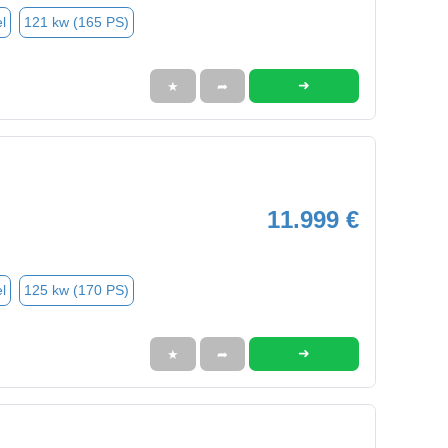
l
121 kw (165 PS)
➜
★
➦
11.999 €
l
125 kw (170 PS)
➜
★
➦