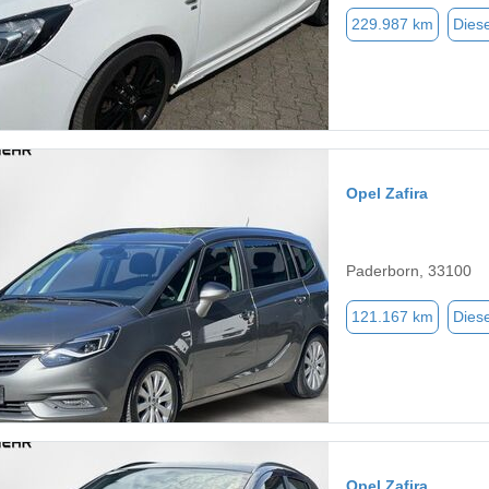
229.987 km
Diese
Opel Zafira
Paderborn, 33100
121.167 km
Diese
Opel Zafira