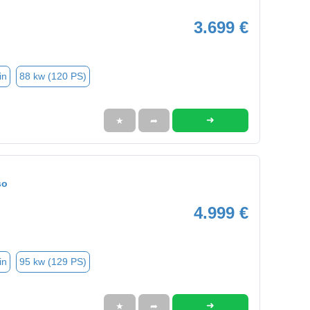
3.699 €
in
88 kw (120 PS)
➜
★
➦
so
4.999 €
in
95 kw (129 PS)
➜
★
➦