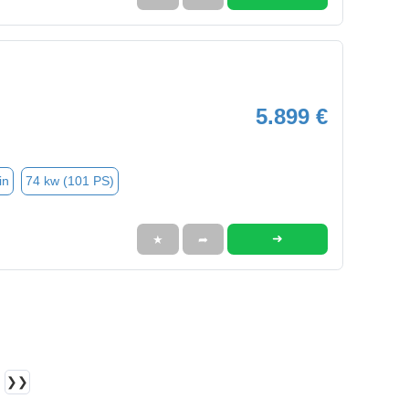
5.899 €
in
74 kw (101 PS)
➜
★
➦
❯❯