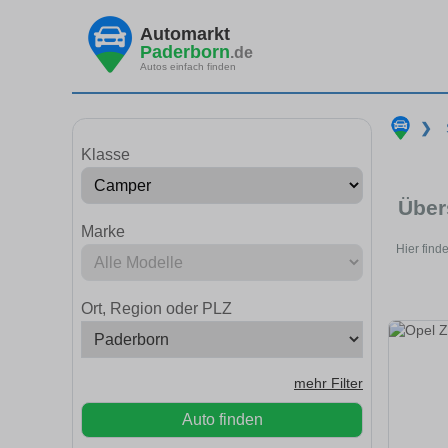
Automarkt
Paderborn
.de
Autos einfach finden
❯
Klasse
Über
Marke
Hier find
Ort, Region oder PLZ
mehr Filter
Auto finden