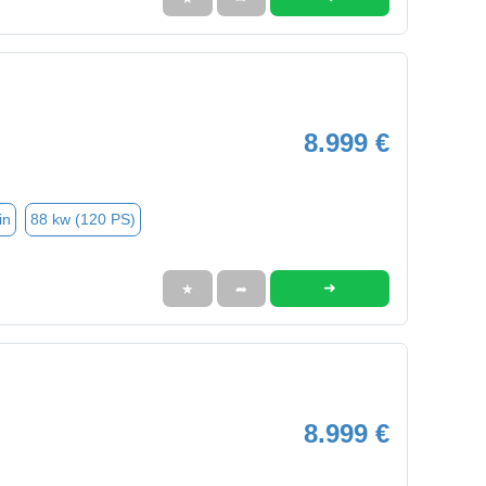
8.999 €
in
88 kw (120 PS)
➜
★
➦
8.999 €