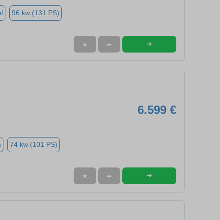
l
96 kw (131 PS)
➜
★
➦
6.599 €
n
74 kw (101 PS)
➜
★
➦