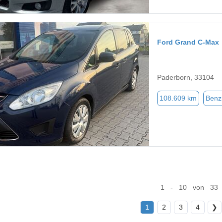
Ford Grand C-Max
Paderborn, 33104
108.609 km
Benz
1 - 10 von 33
1
2
3
4
❯