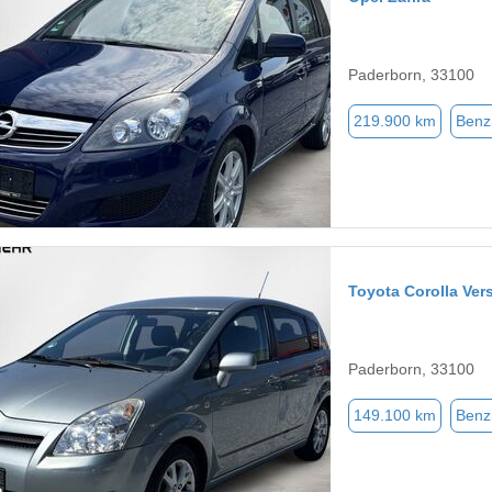
Paderborn, 33100
219.900 km
Benz
Toyota Corolla Ver
Paderborn, 33100
149.100 km
Benz