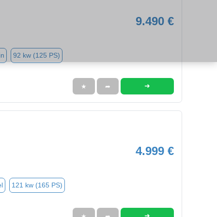
9.490 €
in
92 kw (125 PS)
➜
★
➦
4.999 €
l
121 kw (165 PS)
➜
★
➦