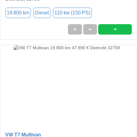
19.800 km
Diesel
110 kw (150 PS)
➜
★
➦
VW T7 Multivan