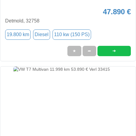
47.890 €
Detmold, 32758
19.800 km
Diesel
110 kw (150 PS)
➜
★
➦