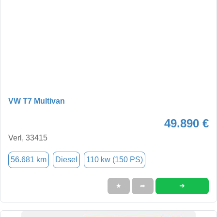
VW T7 Multivan
49.890 €
Verl, 33415
56.681 km
Diesel
110 kw (150 PS)
➜
★
➦