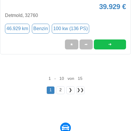
39.929 €
Detmold, 32760
46.929 km
Benzin
100 kw (136 PS)
➜
★
➦
1 - 10 von 15
1
2
❯
❯❯