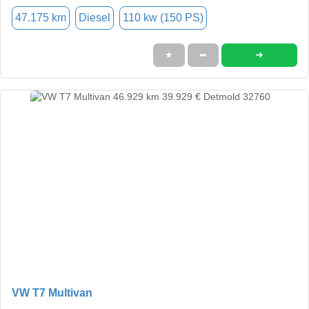
47.175 km
Diesel
110 kw (150 PS)
➜
★
➦
VW T7 Multivan