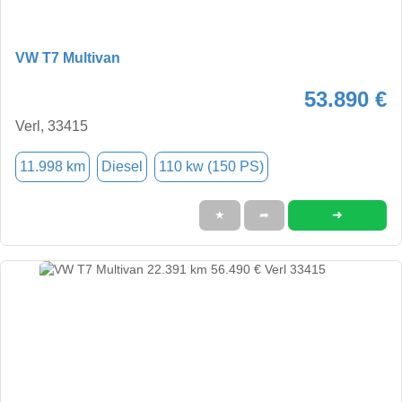
VW T7 Multivan
53.890 €
Verl, 33415
11.998 km
Diesel
110 kw (150 PS)
➜
★
➦