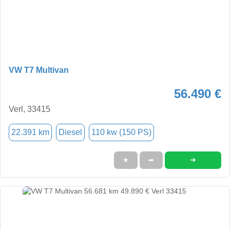
VW T7 Multivan
56.490 €
Verl, 33415
22.391 km
Diesel
110 kw (150 PS)
➜
★
➦