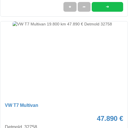
➜
★
➦
VW T7 Multivan
47.890 €
Detmold, 32758