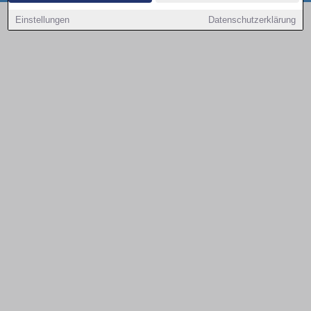
Copyright © 2000 - 2026 | 1A Infosysteme GmbH | Content by: 1a-sites-autos
Einstellungen
Datenschutzerklärung
08.08.2026