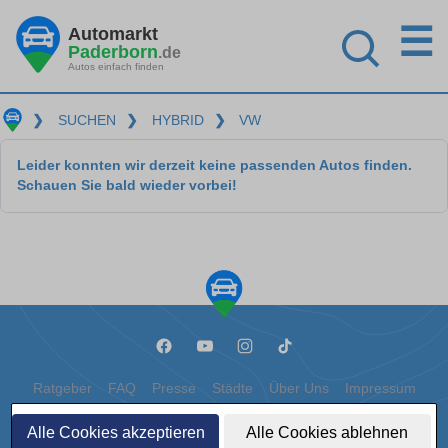
☰
Automarkt
Paderborn
.de
Autos einfach finden
❯
SUCHEN
❯
HYBRID
❯
VW
Leider konnten wir derzeit keine passenden Autos finden.
Schauen Sie bald wieder vorbei!
Ratgeber
FAQ
Presse
Städte
Über Uns
Impressum
Datenschutz
Cookies
Alle Cookies akzeptieren
Alle Cookies ablehnen