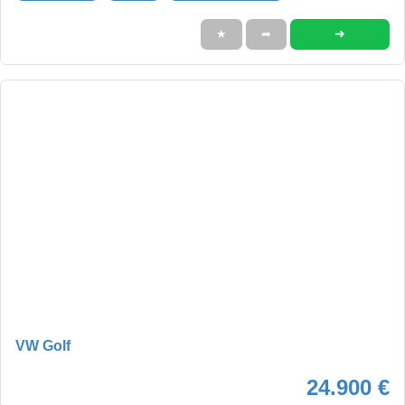
➜
★
➦
VW Golf
24.900 €