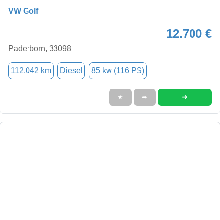
VW Golf
12.700 €
Paderborn, 33098
112.042 km
Diesel
85 kw (116 PS)
➜
★
➦