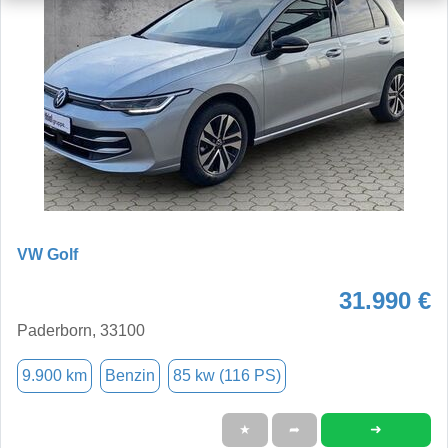
VW Golf
31.990 €
Paderborn, 33100
9.900 km
Benzin
85 kw (116 PS)
➜
★
➦