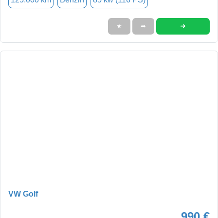
➜
★
➦
VW Golf
990 €