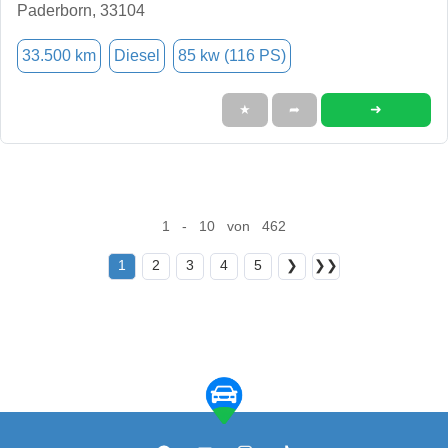
Paderborn, 33104
33.500 km
Diesel
85 kw (116 PS)
➜
★
➦
1 - 10 von 462
1
2
3
4
5
❯
❯❯