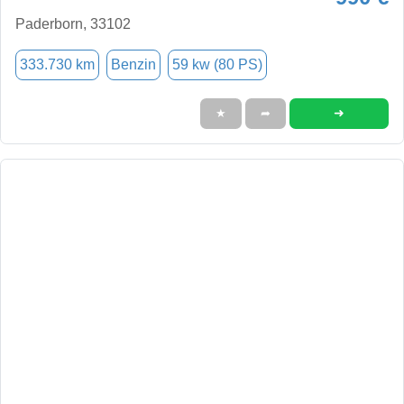
Paderborn, 33102
333.730 km
Benzin
59 kw (80 PS)
➜
★
➦