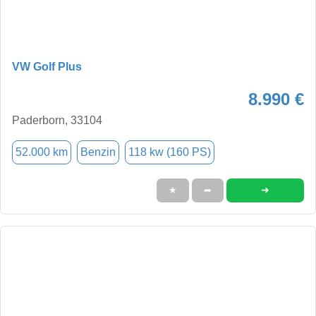
VW Golf Plus
8.990 €
Paderborn, 33104
52.000 km
Benzin
118 kw (160 PS)
➜
★
➦