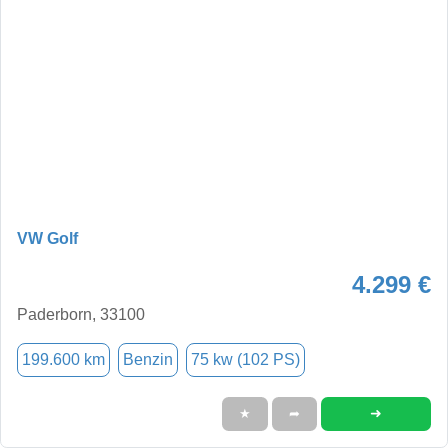
VW Golf
4.299 €
Paderborn, 33100
199.600 km
Benzin
75 kw (102 PS)
➜
★
➦