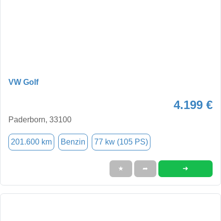
VW Golf
4.199 €
Paderborn, 33100
201.600 km
Benzin
77 kw (105 PS)
➜
★
➦