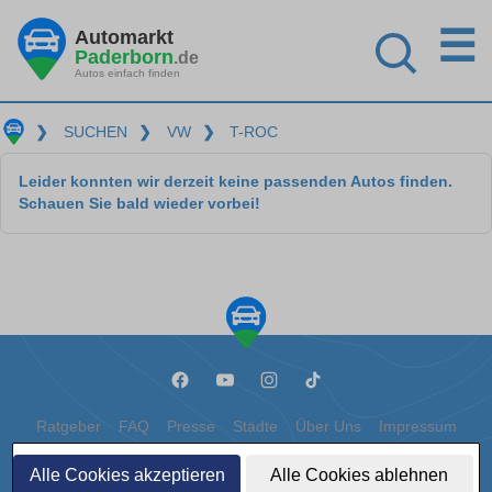
☰
Automarkt
Paderborn
.de
Autos einfach finden
❯
SUCHEN
❯
VW
❯
T-ROC
Leider konnten wir derzeit keine passenden Autos finden.
Schauen Sie bald wieder vorbei!
Ratgeber
FAQ
Presse
Städte
Über Uns
Impressum
Datenschutz
Cookies
Alle Cookies akzeptieren
Alle Cookies ablehnen