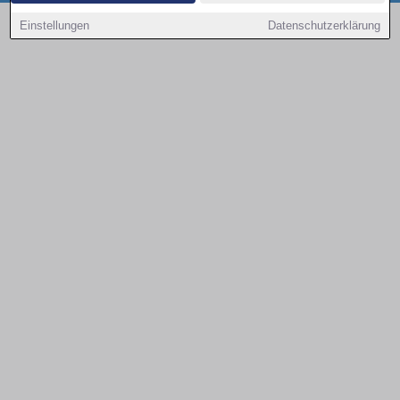
Copyright © 2000 - 2026 | 1A Infosysteme GmbH | Content by: 1a-sites-autos
Einstellungen
Datenschutzerklärung
08.08.2026