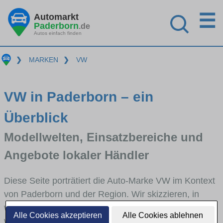
☰
Automarkt
Paderborn
.de
Autos einfach finden
❯
MARKEN
❯
VW
VW in Paderborn – ein
Überblick
Modellwelten, Einsatzbereiche und
Angebote lokaler Händler
Diese Seite porträtiert die Auto-Marke VW im Kontext
von Paderborn und der Region. Wir skizzieren, in
welchen Fahrzeugklassen VW stark vertreten ist,
Alle Cookies akzeptieren
Alle Cookies ablehnen
welche Modellreihen häufig im Stadt- und