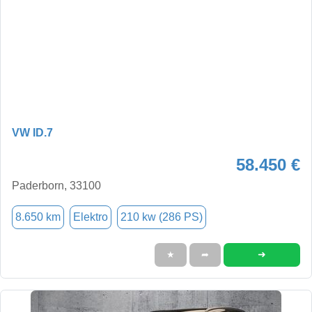
VW ID.7
58.450 €
Paderborn, 33100
8.650 km
Elektro
210 kw (286 PS)
➜
★
➦