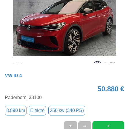
VW ID.4
50.880 €
Paderborn, 33100
8.890 km
Elektro
250 kw (340 PS)
➜
★
➦