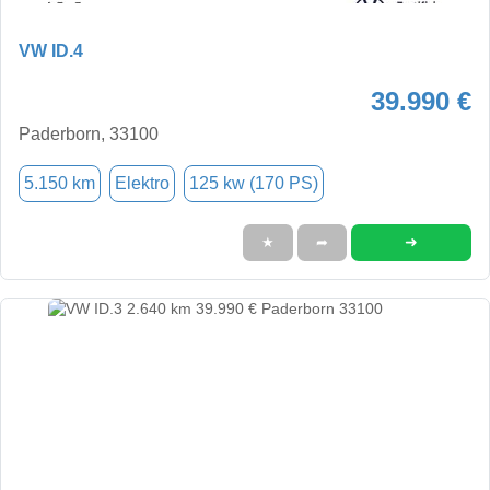
VW ID.4
39.990 €
Paderborn, 33100
5.150 km
Elektro
125 kw (170 PS)
➜
★
➦