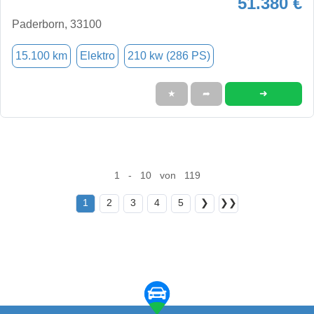
51.380 €
Paderborn, 33100
15.100 km
Elektro
210 kw (286 PS)
➜
★
➦
1 - 10 von 119
1
2
3
4
5
❯
❯❯