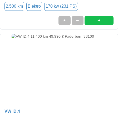
2.500 km
Elektro
170 kw (231 PS)
➜
★
➦
VW ID.4