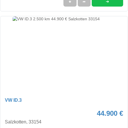
➜
★
➦
VW ID.3
44.900 €
Salzkotten, 33154