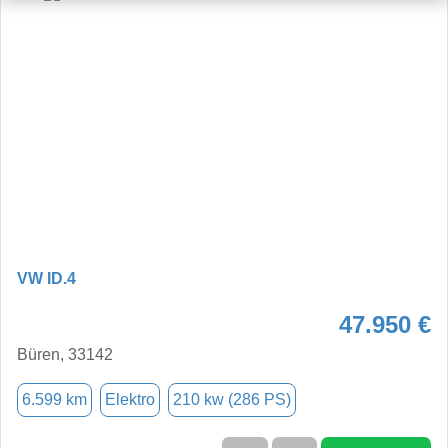
VW ID.4
47.950 €
Büren, 33142
6.599 km
Elektro
210 kw (286 PS)