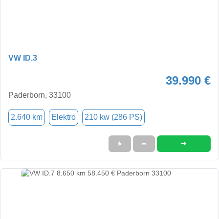
VW ID.3
39.990 €
Paderborn, 33100
2.640 km
Elektro
210 kw (286 PS)
➜
★
➦