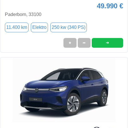
49.990 €
Paderborn, 33100
11.400 km
Elektro
250 kw (340 PS)
➜
★
➦