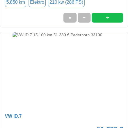
5.850 km
Elektro
210 kw (286 PS)
➜
★
➦
VW ID.7