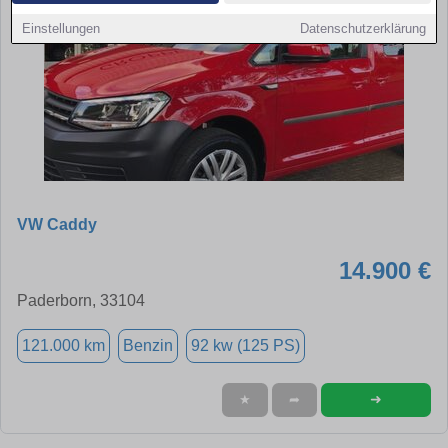
Einstellungen
Datenschutzerklärung
VW Caddy
14.900 €
Paderborn, 33104
121.000 km
Benzin
92 kw (125 PS)
➜
★
➦