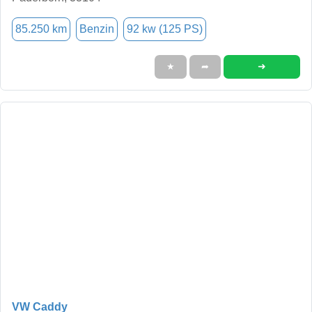
85.250 km
Benzin
92 kw (125 PS)
➜
★
➦
VW Caddy