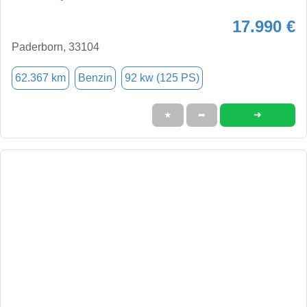
17.990 €
Paderborn, 33104
62.367 km
Benzin
92 kw (125 PS)
➜
★
➦