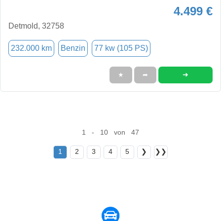
4.499 €
Detmold, 32758
232.000 km
Benzin
77 kw (105 PS)
➜
★
➦
1 - 10 von 47
1
2
3
4
5
❯
❯❯