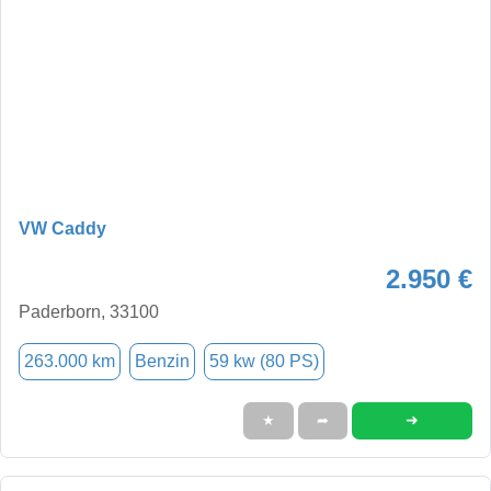
VW Caddy
2.950 €
Paderborn, 33100
263.000 km
Benzin
59 kw (80 PS)
➜
★
➦