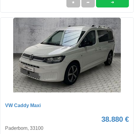
➜
★
➦
VW Caddy Maxi
38.880 €
Paderborn, 33100