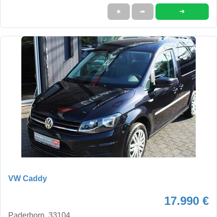
➜
★
➦
VW Caddy
17.990 €
Paderborn, 33104