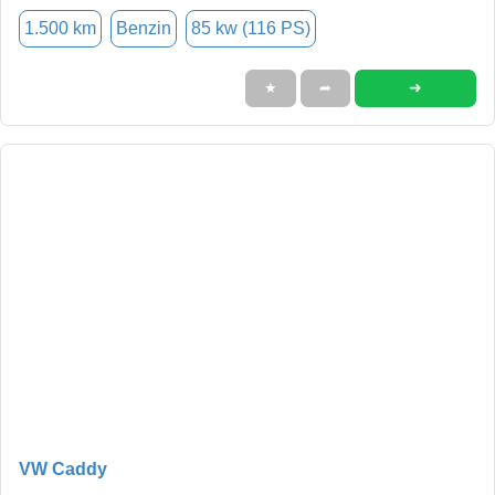
1.500 km
Benzin
85 kw (116 PS)
➜
★
➦
VW Caddy