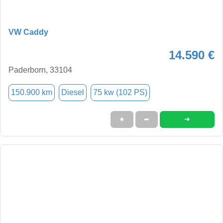
VW Caddy
14.590 €
Paderborn, 33104
150.900 km
Diesel
75 kw (102 PS)
➜
★
➦