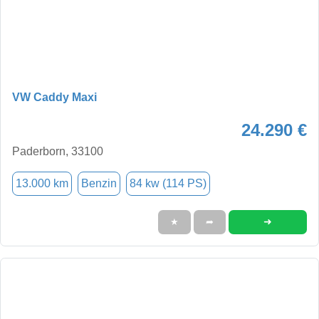
VW Caddy Maxi
24.290 €
Paderborn, 33100
13.000 km
Benzin
84 kw (114 PS)
➜
★
➦