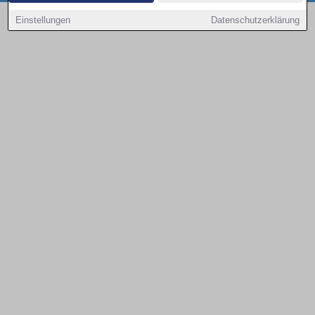
Copyright © 2000 - 2026 | 1A Infosysteme GmbH | Content by: 1a-sites-autos
Einstellungen
Datenschutzerklärung
08.08.2026