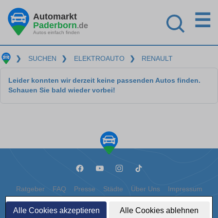
☰
Automarkt
Paderborn
.de
Autos einfach finden
❯
SUCHEN
❯
ELEKTROAUTO
❯
RENAULT
Leider konnten wir derzeit keine passenden Autos finden.
Schauen Sie bald wieder vorbei!
Ratgeber
FAQ
Presse
Städte
Über Uns
Impressum
Datenschutz
Cookies
Alle Cookies akzeptieren
Alle Cookies ablehnen