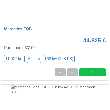
Mercedes EQB
44.825 €
Paderborn, 33100
11.927 km
Elektro
168 kw (228 PS)
➜
★
➦