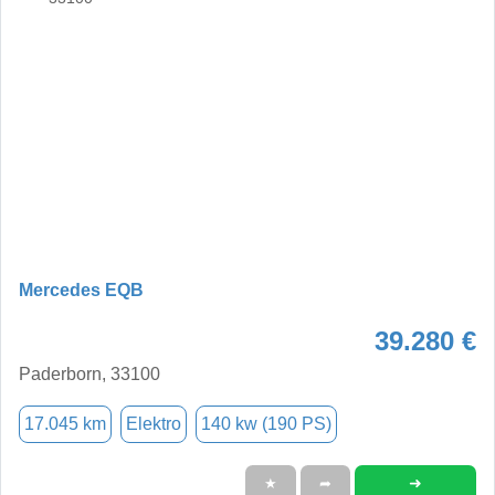
Mercedes EQB
39.280 €
Paderborn, 33100
17.045 km
Elektro
140 kw (190 PS)
➜
★
➦