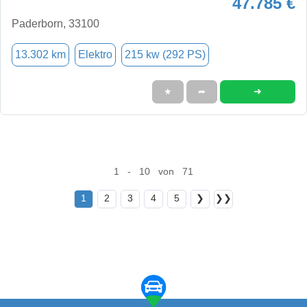
47.785 €
Paderborn, 33100
13.302 km
Elektro
215 kw (292 PS)
➜
★
➦
1 - 10 von 71
1
2
3
4
5
❯
❯❯