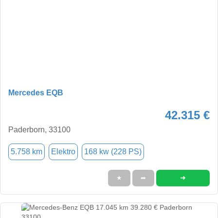
Mercedes EQB
42.315 €
Paderborn, 33100
5.758 km
Elektro
168 kw (228 PS)
➜
★
➦