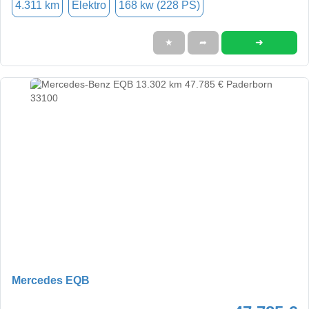
4.311 km
Elektro
168 kw (228 PS)
➜
★
➦
Mercedes EQB