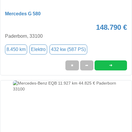
Mercedes G 580
148.790 €
Paderborn, 33100
8.450 km
Elektro
432 kw (587 PS)
➜
★
➦