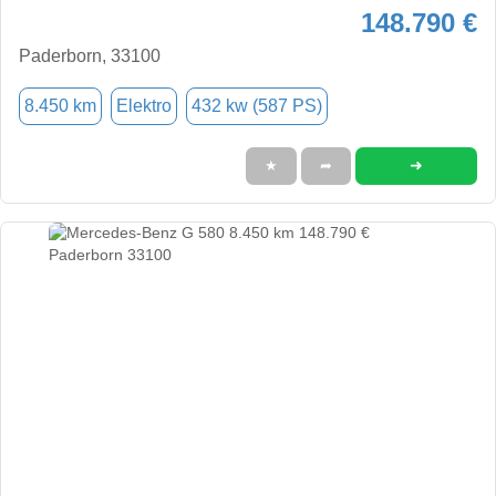
148.790 €
Paderborn, 33100
8.450 km
Elektro
432 kw (587 PS)
➜
★
➦