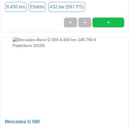
8.450 km
Elektro
432 kw (587 PS)
➜
★
➦
Mercedes G 580