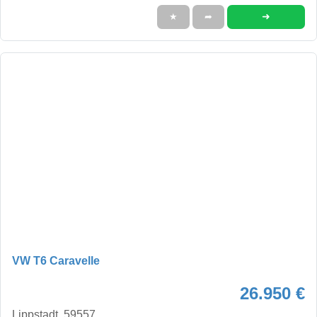
➜
★
➦
VW T6 Caravelle
26.950 €
Lippstadt, 59557