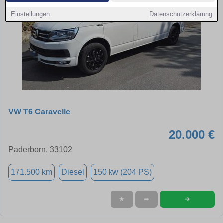
Einstellungen
Datenschutzerklärung
VW T6 Caravelle
20.000 €
Paderborn, 33102
171.500 km
Diesel
150 kw (204 PS)
➜
★
➦