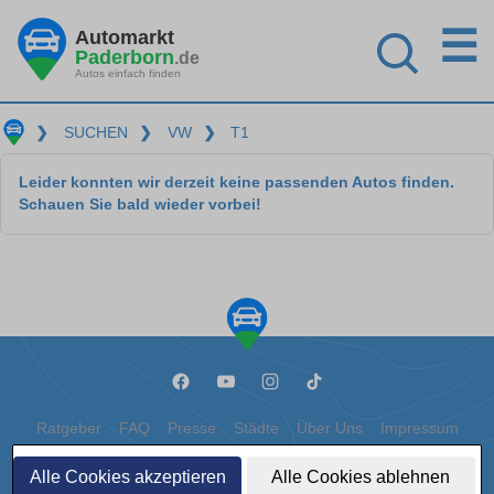
☰
Automarkt
Paderborn
.de
Autos einfach finden
❯
SUCHEN
❯
VW
❯
T1
Leider konnten wir derzeit keine passenden Autos finden.
Schauen Sie bald wieder vorbei!
Ratgeber
FAQ
Presse
Städte
Über Uns
Impressum
Datenschutz
Cookies
Alle Cookies akzeptieren
Alle Cookies ablehnen