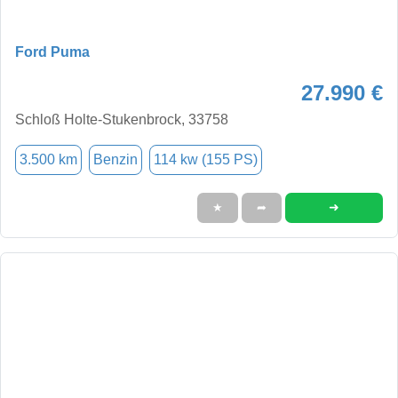
Ford Puma
27.990 €
Schloß Holte-Stukenbrock, 33758
3.500 km
Benzin
114 kw (155 PS)
➜
★
➦