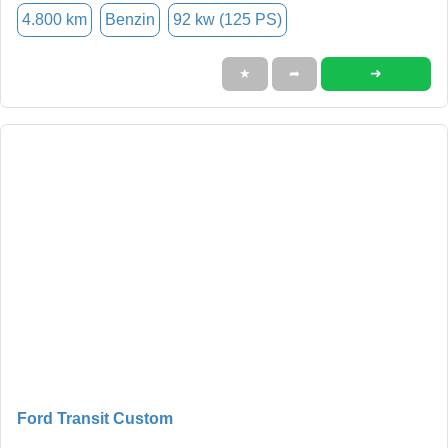
4.800 km
Benzin
92 kw (125 PS)
➜
★
➦
Ford Transit Custom