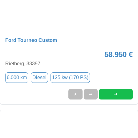
Ford Tourneo Custom
58.950 €
Rietberg, 33397
6.000 km
Diesel
125 kw (170 PS)
➜
★
➦