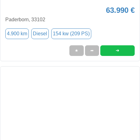
63.990 €
Paderborn, 33102
4.900 km
Diesel
154 kw (209 PS)
➜
★
➦