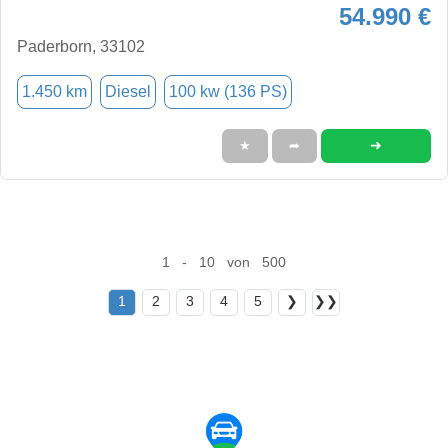
54.990 €
Paderborn, 33102
1.450 km
Diesel
100 kw (136 PS)
➜
★
➦
1 - 10 von 500
1
2
3
4
5
❯
❯❯