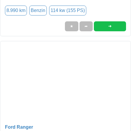
8.990 km
Benzin
114 kw (155 PS)
➜
★
➦
Ford Ranger