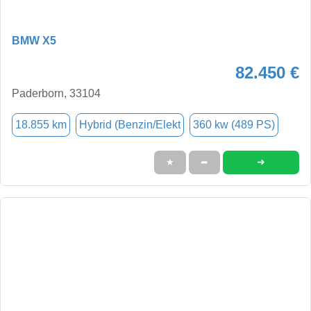
BMW X5
82.450 €
Paderborn, 33104
18.855 km
Hybrid (Benzin/Elekt
360 kw (489 PS)
➜
★
➦