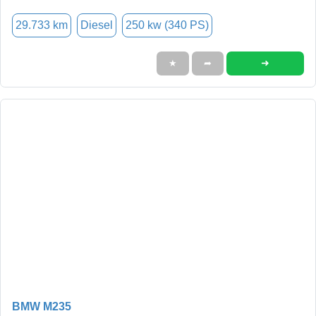
29.733 km
Diesel
250 kw (340 PS)
➜
★
➦
BMW M235