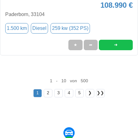
108.990 €
Paderborn, 33104
1.500 km
Diesel
259 kw (352 PS)
➜
★
➦
1 - 10 von 500
1
2
3
4
5
❯
❯❯