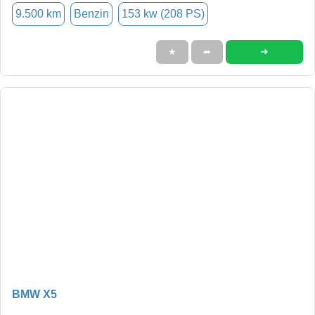
9.500 km
Benzin
153 kw (208 PS)
➜
★
➦
BMW X5