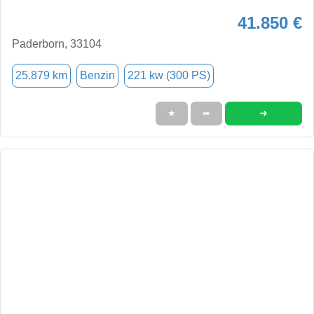
41.850 €
Paderborn, 33104
25.879 km
Benzin
221 kw (300 PS)
➜
★
➦