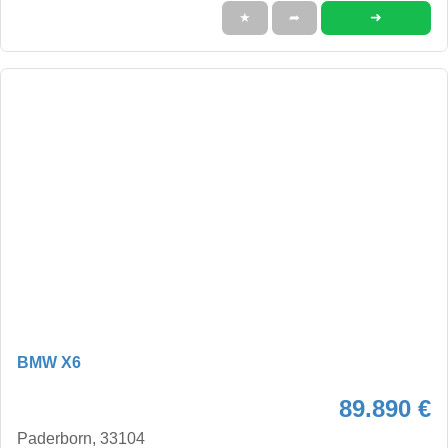
➜
★
➦
BMW X6
89.890 €
Paderborn, 33104