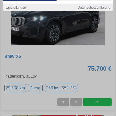
Einstellungen
Datenschutzerklärung
BMW X5
75.700 €
Paderborn, 33104
29.308 km
Diesel
259 kw (352 PS)
➜
★
➦