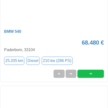
BMW 540
68.480 €
Paderborn, 33104
25.205 km
Diesel
210 kw (286 PS)
➜
★
➦