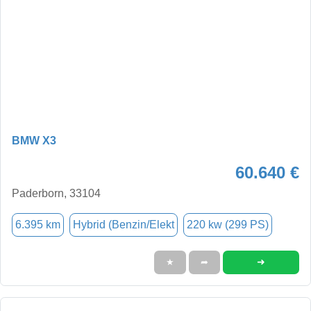
BMW X3
60.640 €
Paderborn, 33104
6.395 km
Hybrid (Benzin/Elekt
220 kw (299 PS)
➜
★
➦