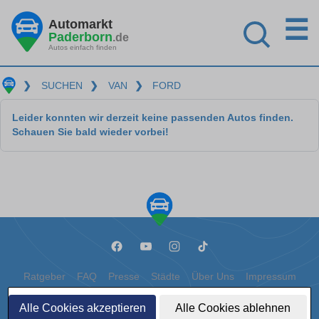
☰
Automarkt
Paderborn
.de
Autos einfach finden
❯
SUCHEN
❯
VAN
❯
FORD
Leider konnten wir derzeit keine passenden Autos finden.
Schauen Sie bald wieder vorbei!
Ratgeber
FAQ
Presse
Städte
Über Uns
Impressum
Datenschutz
Cookies
Alle Cookies akzeptieren
Alle Cookies ablehnen