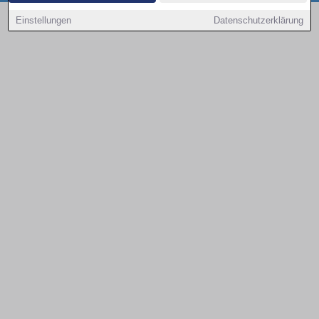
Copyright © 2000 - 2026 | 1A Infosysteme GmbH | Content by: 1a-sites-autos
Einstellungen
Datenschutzerklärung
08.08.2026