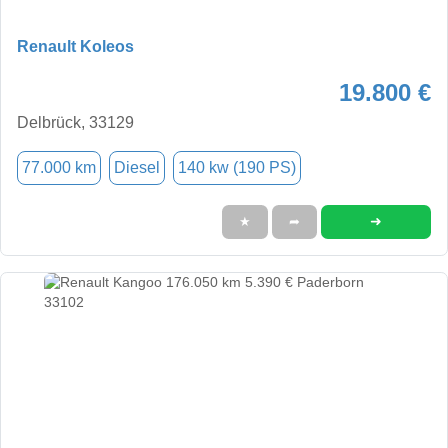
Renault Koleos
19.800 €
Delbrück, 33129
77.000 km
Diesel
140 kw (190 PS)
➜
★
➦