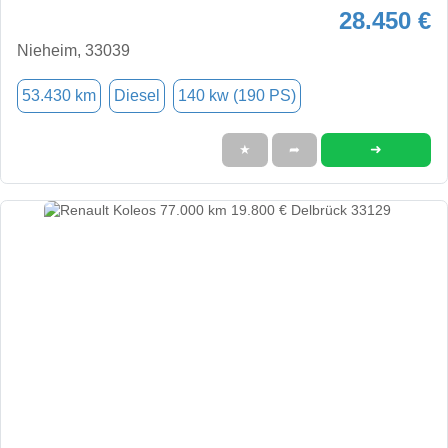
28.450 €
Nieheim, 33039
53.430 km
Diesel
140 kw (190 PS)
➜
★
➦