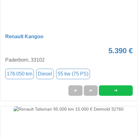
Renault Kangoo
5.390 €
Paderborn, 33102
176.050 km
Diesel
55 kw (75 PS)
➜
★
➦