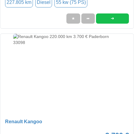
227.805 km
Diesel
55 kw (75 PS)
➜
★
➦
Renault Kangoo