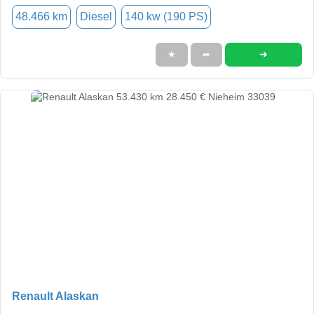
48.466 km
Diesel
140 kw (190 PS)
➜
★
➦
Renault Alaskan