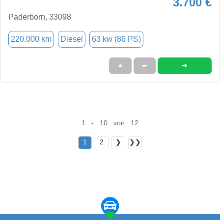
3.700 €
Paderborn, 33098
220.000 km
Diesel
63 kw (86 PS)
➜
★
➦
1 - 10 von 12
1
2
❯
❯❯