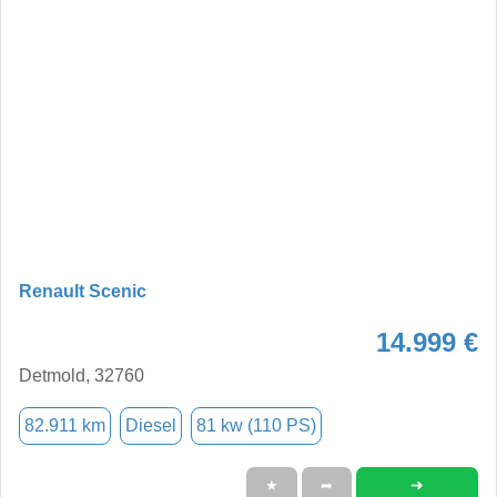
Renault Scenic
14.999 €
Detmold, 32760
82.911 km
Diesel
81 kw (110 PS)
➜
★
➦