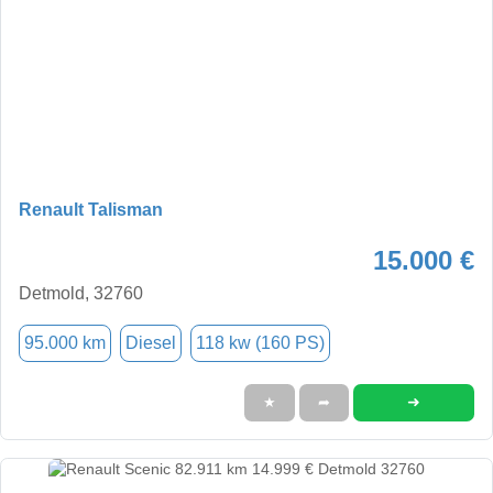
Renault Talisman
15.000 €
Detmold, 32760
95.000 km
Diesel
118 kw (160 PS)
➜
★
➦