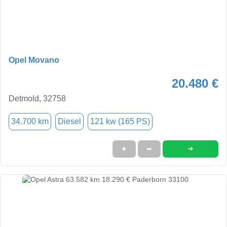
Opel Movano
20.480 €
Detmold, 32758
34.700 km
Diesel
121 kw (165 PS)
➜
★
➦