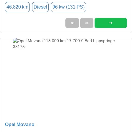
46.820 km
Diesel
96 kw (131 PS)
➜
★
➦
Opel Movano