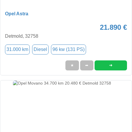
Opel Astra
21.890 €
Detmold, 32758
31.000 km
Diesel
96 kw (131 PS)
➜
★
➦