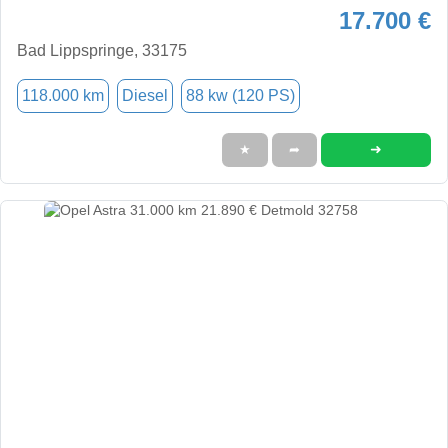
17.700 €
Bad Lippspringe, 33175
118.000 km
Diesel
88 kw (120 PS)
➜
★
➦