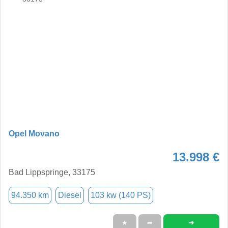
Opel Movano
13.998 €
Bad Lippspringe, 33175
94.350 km
Diesel
103 kw (140 PS)
➜
★
➦