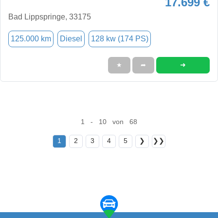
17.699 €
Bad Lippspringe, 33175
125.000 km
Diesel
128 kw (174 PS)
➜
★
➦
1 - 10 von 68
1
2
3
4
5
❯
❯❯