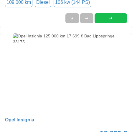
109.000 km
Diesel
106 kw (144 PS)
➜
★
➦
Opel Insignia