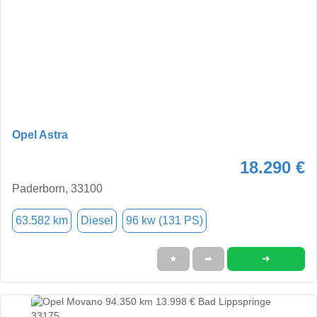
Opel Astra
18.290 €
Paderborn, 33100
63.582 km
Diesel
96 kw (131 PS)
➜
★
➦