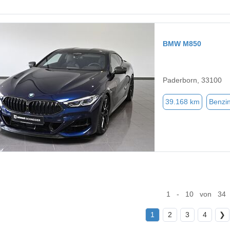
BMW M850
Paderborn, 33100
39.168 km
Benzi
1 - 10 von 34
1
2
3
4
❯