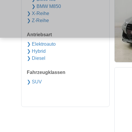
❯ BMW M850
❯ X-Reihe
❯ Z-Reihe
Antriebsart
❯ Elektroauto
❯ Hybrid
❯ Diesel
Fahrzeugklassen
❯ SUV