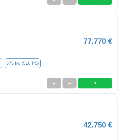
77.770 €
n
375 kw (510 PS)
➜
★
➦
42.750 €