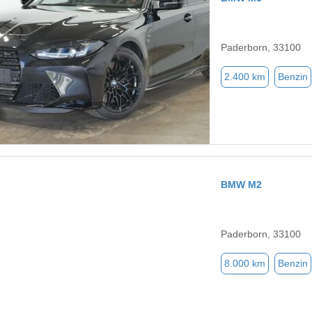
Paderborn, 33100
2.400 km
Benzin
BMW M2
Paderborn, 33100
8.000 km
Benzin