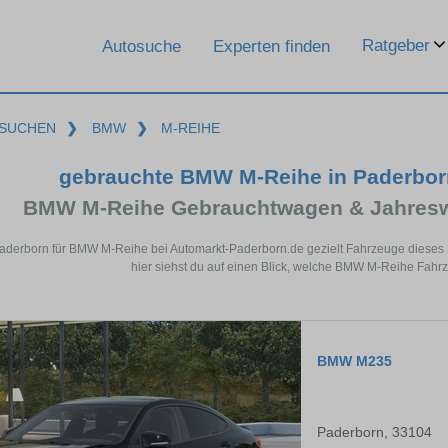
Ratgeber
Autosuche
Experten finden
SUCHEN
❯
BMW
❯
M-REIHE
gebrauchte BMW M-Reihe in Paderbor
BMW M-Reihe Gebrauchtwagen & Jahresw
Paderborn für BMW M-Reihe bei Automarkt-Paderborn.de gezielt Fahrzeuge dieses
hier siehst du auf einen Blick, welche BMW M-Reihe Fahrz
BMW M235
Paderborn, 33104