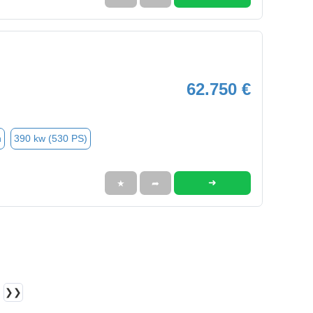
62.750 €
n
390 kw (530 PS)
➜
★
➦
❯❯