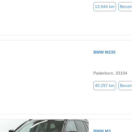
13.644 km
Benzi
BMW M235
Paderborn, 33104
40.297 km
Benzi
BMW M3