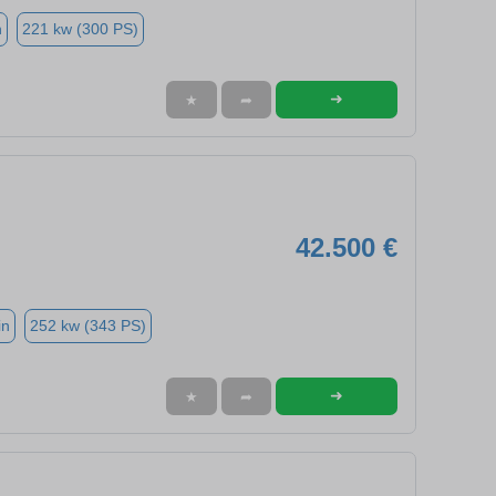
n
221 kw (300 PS)
➜
★
➦
42.500 €
in
252 kw (343 PS)
➜
★
➦