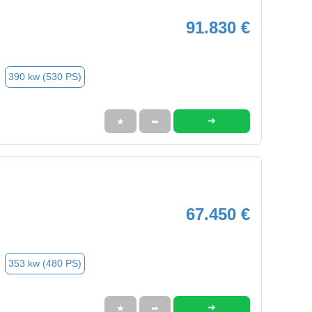
91.830 €
390 kw (530 PS)
➜
★
➦
67.450 €
353 kw (480 PS)
➜
★
➦