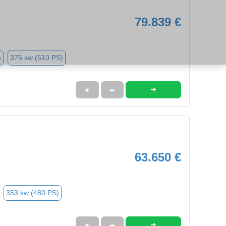
79.839 €
n
375 kw (510 PS)
➜
★
➦
63.650 €
353 kw (480 PS)
➜
★
➦