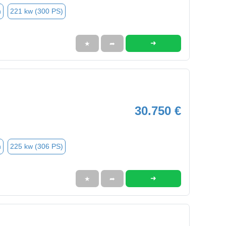
n
221 kw (300 PS)
➜
★
➦
30.750 €
n
225 kw (306 PS)
➜
★
➦