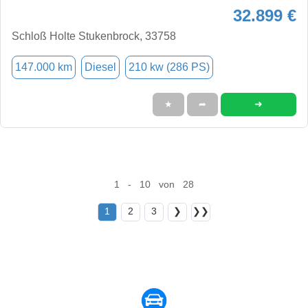
32.899 €
Schloß Holte Stukenbrock, 33758
147.000 km
Diesel
210 kw (286 PS)
➜
★
➦
1 - 10 von 28
1
2
3
❯
❯❯