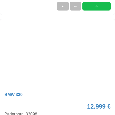
➜
★
➦
BMW 330
12.999 €
Paderborn, 33098