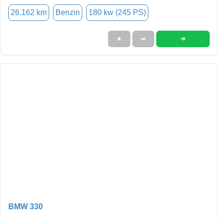
26.162 km
Benzin
180 kw (245 PS)
➜
★
➦
BMW 330