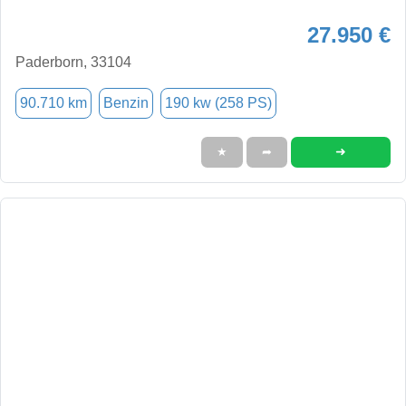
27.950 €
Paderborn, 33104
90.710 km
Benzin
190 kw (258 PS)
➜
★
➦