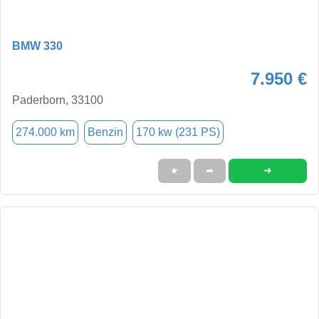
BMW 330
7.950 €
Paderborn, 33100
274.000 km
Benzin
170 kw (231 PS)
➜
★
➦