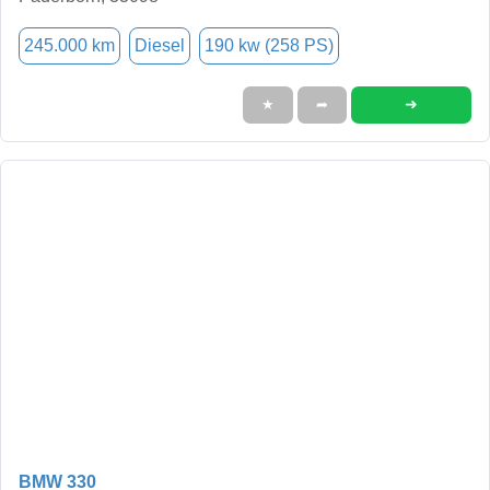
245.000 km
Diesel
190 kw (258 PS)
➜
★
➦
BMW 330