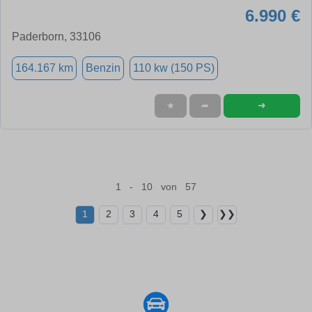
6.990 €
Paderborn, 33106
164.167 km
Benzin
110 kw (150 PS)
➜
★
➦
1 - 10 von 57
1
2
3
4
5
❯
❯❯