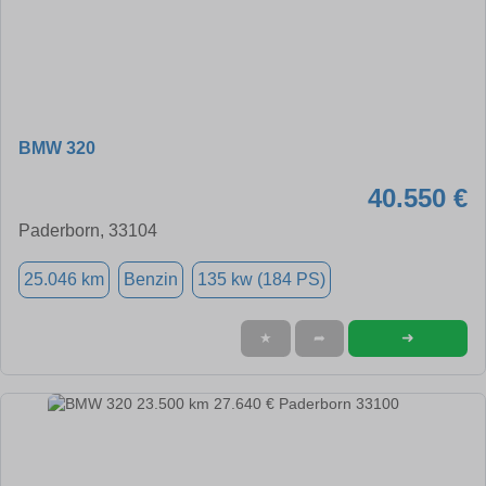
BMW 320
40.550 €
Paderborn, 33104
25.046 km
Benzin
135 kw (184 PS)
➜
★
➦