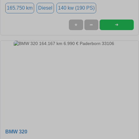
165.750 km
Diesel
140 kw (190 PS)
➜
★
➦
BMW 320