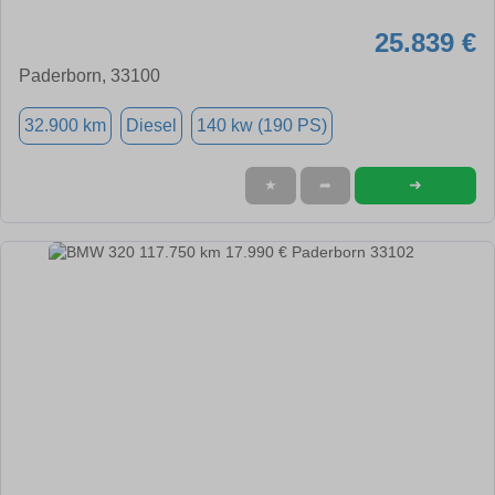
25.839 €
Paderborn, 33100
32.900 km
Diesel
140 kw (190 PS)
➜
★
➦