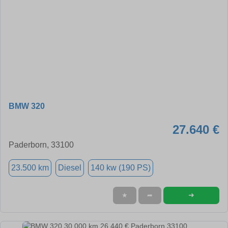
BMW 320
27.640 €
Paderborn, 33100
23.500 km
Diesel
140 kw (190 PS)
➜
★
➦