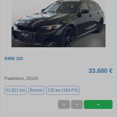
BMW 320
33.680 €
Paderborn, 33104
51.821 km
Benzin
135 kw (184 PS)
➜
★
➦