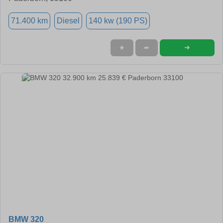
71.400 km
Diesel
140 kw (190 PS)
➜
★
➦
BMW 320