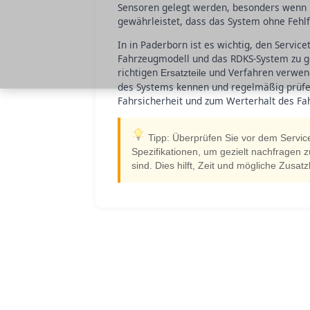
Sensoren gelegt werden, besonders wenn u
gewährleistet, dass das System ohne Fehlf
In in Paderborn ist es wichtig, den Servic
Fahrzeugmodell und das RDKS-System zu gebe
richtigen
und Verfahren verwend
Ersatzteile
des Systems kennen und regelmäßig prüfen 
Fahrsicherheit und zum Werterhalt des Fa
Tipp: Überprüfen Sie vor dem Servic
Spezifikationen, um gezielt nachfragen z
sind. Dies hilft, Zeit und mögliche Zusa