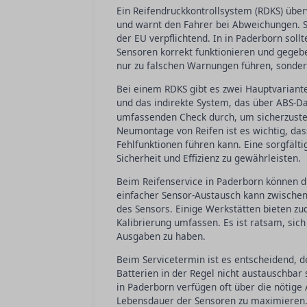
Ein Reifendruckkontrollsystem (RDKS) über
und warnt den Fahrer bei Abweichungen. S
der EU verpflichtend. In in Paderborn sol
Sensoren korrekt funktionieren und gegebe
nur zu falschen Warnungen führen, sonder
Bei einem RDKS gibt es zwei Hauptvariant
und das indirekte System, das über ABS-Da
umfassenden Check durch, um sicherzustel
Neumontage von Reifen ist es wichtig, das
Fehlfunktionen führen kann. Eine sorgfält
Sicherheit und Effizienz zu gewährleisten.
Beim Reifenservice in Paderborn können di
einfacher Sensor-Austausch kann zwischen
des Sensors. Einige Werkstätten bieten z
Kalibrierung umfassen. Es ist ratsam, sic
Ausgaben zu haben.
Beim Servicetermin ist es entscheidend, d
Batterien in der Regel nicht austauschba
in Paderborn verfügen oft über die nötige
Lebensdauer der Sensoren zu maximieren. 