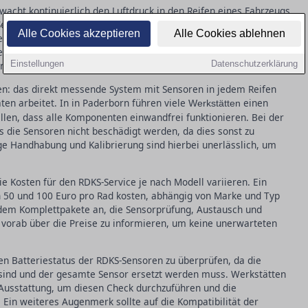
wacht kontinuierlich den Luftdruck in den Reifen eines Fahrzeugs
eit November 2014 ist RDKS für alle neu zugelassenen Pkw in
Alle Cookies akzeptieren
Alle Cookies ablehnen
lten Autofahrer beim Reifenwechsel darauf achten, dass die
nenfalls neu kalibriert werden. Ein defekter Sensor kann nicht
Einstellungen
Datenschutzerklärung
n auch den Kraftstoffverbrauch erhöhen.
en: das direkt messende System mit Sensoren in jedem Reifen
ten arbeitet. In in Paderborn führen viele
einen
Werkstätten
len, dass alle Komponenten einwandfrei funktionieren. Bei der
s die Sensoren nicht beschädigt werden, da dies sonst zu
ige Handhabung und Kalibrierung sind hierbei unerlässlich, um
e Kosten für den RDKS-Service je nach Modell variieren. Ein
 50 und 100 Euro pro Rad kosten, abhängig von Marke und Typ
udem Komplettpakete an, die Sensorprüfung, Austausch und
h vorab über die Preise zu informieren, um keine unerwarteten
en Batteriestatus der RDKS-Sensoren zu überprüfen, da die
r sind und der gesamte Sensor ersetzt werden muss. Werkstätten
 Ausstattung, um diesen Check durchzuführen und die
Ein weiteres Augenmerk sollte auf die Kompatibilität der