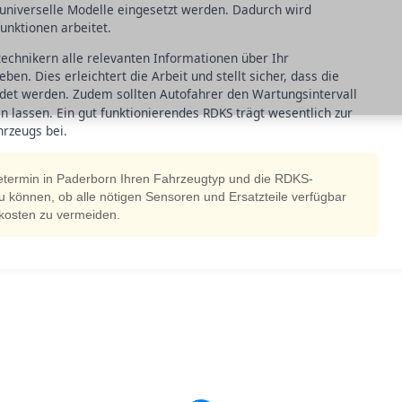
niverselle Modelle eingesetzt werden. Dadurch wird
unktionen arbeitet.
etechnikern alle relevanten Informationen über Ihr
n. Dies erleichtert die Arbeit und stellt sicher, dass die
et werden. Zudem sollten Autofahrer den Wartungsintervall
lassen. Ein gut funktionierendes RDKS trägt wesentlich zur
hrzeugs bei.
etermin in Paderborn Ihren Fahrzeugtyp und die RDKS-
u können, ob alle nötigen Sensoren und Ersatzteile verfügbar
tzkosten zu vermeiden.