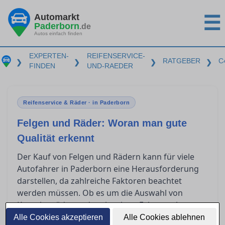
Automarkt
☰
Paderborn
.de
Autos einfach finden
EXPERTEN-
REIFENSERVICE-
RATGEBER
C
❯
❯
❯
❯
FINDEN
UND-RAEDER
Reifenservice & Räder · in Paderborn
Felgen und Räder: Woran man gute
Qualität erkennt
Der Kauf von Felgen und Rädern kann für viele
Autofahrer in Paderborn eine Herausforderung
darstellen, da zahlreiche Faktoren beachtet
werden müssen. Ob es um die Auswahl von
Kompletträdern oder einzelnen Felgen geht,
Fachwissen über die Qualitätsmerkmale und
Alle Cookies akzeptieren
Alle Cookies ablehnen