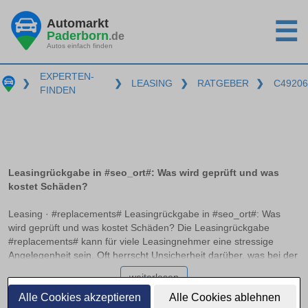
Automarkt
☰
Paderborn
.de
Autos einfach finden
EXPERTEN-
❯
❯
LEASING
❯
RATGEBER
❯
C49206
FINDEN
Leasingrückgabe in #seo_ort#: Was wird geprüft und was
kostet Schäden?
Leasing · #replacements# Leasingrückgabe in #seo_ort#: Was
wird geprüft und was kostet Schäden? Die Leasingrückgabe
#replacements# kann für viele Leasingnehmer eine stressige
Angelegenheit sein. Oft herrscht Unsicherheit darüber, was bei der
Rückgabe genau geprüft wird und welche Kosten für mögliche
weiterlesen
Schäden entstehen können. In diesem Ratgeber erfahren Sie,
welche Unterschiede zwischen normalen Gebrauchsspuren und
Alle Cookies akzeptieren
Alle Cookies ablehnen