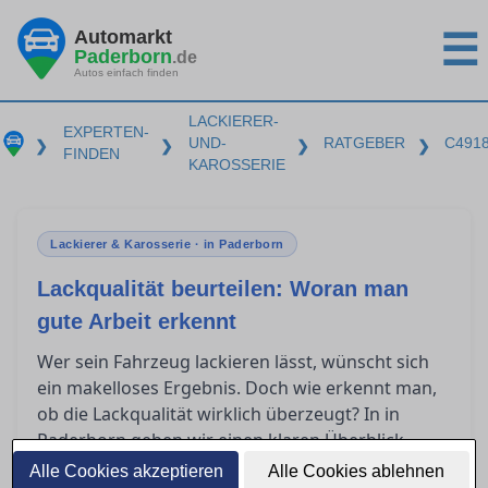
Automarkt
☰
Paderborn
.de
Autos einfach finden
LACKIERER-
EXPERTEN-
UND-
RATGEBER
C491
❯
❯
❯
❯
FINDEN
KAROSSERIE
Lackierer & Karosserie · in Paderborn
Lackqualität beurteilen: Woran man
gute Arbeit erkennt
Wer sein Fahrzeug lackieren lässt, wünscht sich
ein makelloses Ergebnis. Doch wie erkennt man,
ob die Lackqualität wirklich überzeugt? In in
Paderborn geben wir einen klaren Überblick
darüber, was nach einer Lackierung zu prüfen ist,
Alle Cookies akzeptieren
Alle Cookies ablehnen