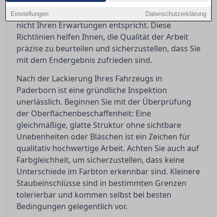
welche Toleranzen akzeptabel sind und welche
Schritte Sie einleiten können, wenn das Ergebnis
Einstellungen
Datenschutzerklärung
nicht Ihren Erwartungen entspricht. Diese
Richtlinien helfen Ihnen, die Qualität der Arbeit
präzise zu beurteilen und sicherzustellen, dass Sie
mit dem Endergebnis zufrieden sind.
Nach der Lackierung Ihres Fahrzeugs in
Paderborn ist eine gründliche Inspektion
unerlässlich. Beginnen Sie mit der Überprüfung
der Oberflächenbeschaffenheit: Eine
gleichmäßige, glatte Struktur ohne sichtbare
Unebenheiten oder Bläschen ist ein Zeichen für
qualitativ hochwertige Arbeit. Achten Sie auch auf
Farbgleichheit, um sicherzustellen, dass keine
Unterschiede im Farbton erkennbar sind. Kleinere
Staubeinschlüsse sind in bestimmten Grenzen
tolerierbar und kommen selbst bei besten
Bedingungen gelegentlich vor.