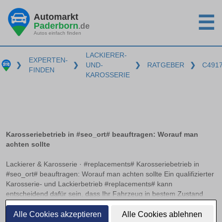
Automarkt
☰
Paderborn
.de
Autos einfach finden
LACKIERER-
EXPERTEN-
❯
❯
UND-
❯
RATGEBER
❯
C491
FINDEN
KAROSSERIE
Karosseriebetrieb in #seo_ort# beauftragen: Worauf man
achten sollte
Lackierer & Karosserie · #replacements# Karosseriebetrieb in
#seo_ort# beauftragen: Worauf man achten sollte Ein qualifizierter
Karosserie- und Lackierbetrieb #replacements# kann
entscheidend dafür sein, dass Ihr Fahrzeug in bestem Zustand
erstrahlt. Doch woran erkennt man einen solchen Betrieb? Neben
weiterlesen
relevanten Zertifizierungen und einer präzisen
Alle Cookies akzeptieren
Alle Cookies ablehnen