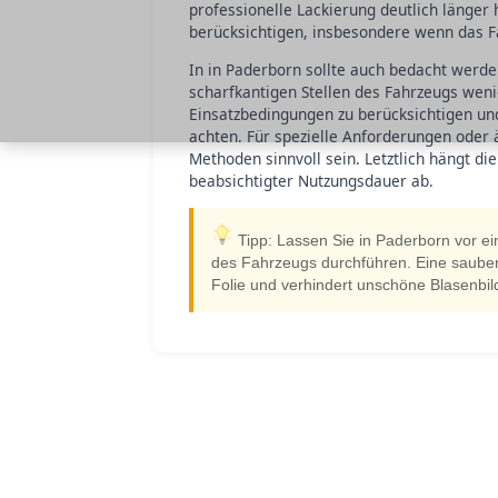
professionelle Lackierung deutlich länger 
berücksichtigen, insbesondere wenn das Fa
In in Paderborn sollte auch bedacht werd
scharfkantigen Stellen des Fahrzeugs weni
Einsatzbedingungen zu berücksichtigen un
achten. Für spezielle Anforderungen oder
Methoden sinnvoll sein. Letztlich hängt d
beabsichtigter Nutzungsdauer ab.
Tipp: Lassen Sie in Paderborn vor ei
des Fahrzeugs durchführen. Eine saubere
Folie und verhindert unschöne Blasenbi