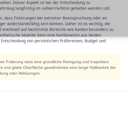
halten. Dieser Aspekt ist bei der Entscheidung zu
hrzeug langfristig im selben Farbton gehalten werden soll.
en, dass Folierungen bei extremer Beanspruchung oder an
ger widerstandsfähig sein können. Daher ist es wichtig, die
d eventuell auf bestimmte Bereiche wie Kanten besonders zu
 ästhetische Akzente kann eine Kombination aus beiden
ie Entscheidung von persönlichen Präferenzen, Budget und
ner Folierung stets eine gründliche Reinigung und Inspektion
 und glatte Oberfläche gewährleistet eine lange Haltbarkeit der
ldung oder Ablösungen.