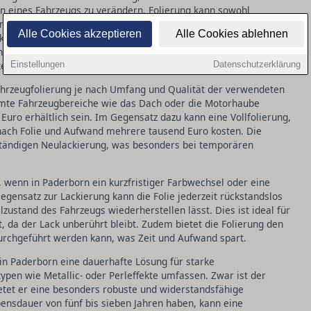
hen eines Fahrzeugs zu verändern. Folierung kann sowohl
n erfüllen, indem sie den Lack vor Umwelteinflüssen und
Alle Cookies akzeptieren
Alle Cookies ablehnen
f kann man zwischen Teilfolierung und Vollfolierung wählen, was
effizienz ermöglicht. Dabei ist es entscheidend, die
kennen, um eine fundierte Entscheidung zu treffen.
Einstellungen
Datenschutzerklärung
Fahrzeugfolierung je nach Umfang und Qualität der verwendeten
timmte Fahrzeugbereiche wie das Dach oder die Motorhaube
 Euro erhältlich sein. Im Gegensatz dazu kann eine Vollfolierung,
nach Folie und Aufwand mehrere tausend Euro kosten. Die
llständigen Neulackierung, was besonders bei temporären
, wenn in Paderborn ein kurzfristiger Farbwechsel oder eine
egensatz zur Lackierung kann die Folie jederzeit rückstandslos
zustand des Fahrzeugs wiederherstellen lässt. Dies ist ideal für
, da der Lack unberührt bleibt. Zudem bietet die Folierung den
durchgeführt werden kann, was Zeit und Aufwand spart.
in Paderborn eine dauerhafte Lösung für starke
pen wie Metallic- oder Perleffekte umfassen. Zwar ist der
etet er eine besonders robuste und widerstandsfähige
ensdauer von fünf bis sieben Jahren haben, kann eine