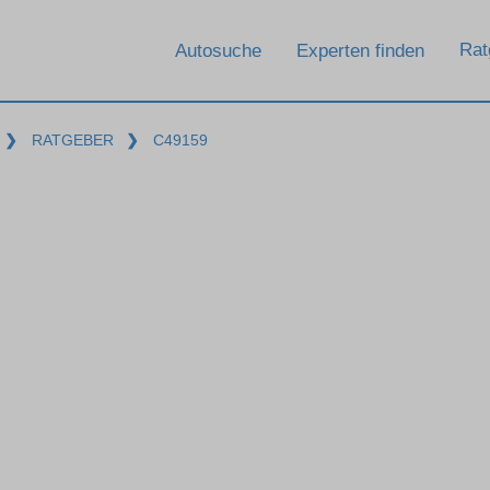
Rat
Autosuche
Experten finden
❯
RATGEBER
❯
C49159