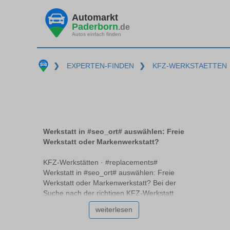
Automarkt
Paderborn
.de
Autos einfach finden
❯
EXPERTEN-FINDEN
❯
KFZ-WERKSTAETTEN
Werkstatt in #seo_ort# auswählen: Freie
Werkstatt oder Markenwerkstatt?
KFZ-Werkstätten · #replacements#
Werkstatt in #seo_ort# auswählen: Freie
Werkstatt oder Markenwerkstatt? Bei der
Suche nach der richtigen KFZ-Werkstatt
#replacements# stehen Autobesitzer oft vor
weiterlesen
der Frage: freie Werkstatt oder
Markenwerkstatt? Beide Optionen haben