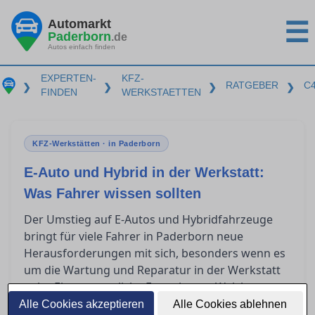
Automarkt
☰
Paderborn
.de
Autos einfach finden
EXPERTEN-
KFZ-
RATGEBER
C
❯
❯
❯
❯
FINDEN
WERKSTAETTEN
KFZ-Werkstätten · in Paderborn
E-Auto und Hybrid in der Werkstatt:
Was Fahrer wissen sollten
Der Umstieg auf E-Autos und Hybridfahrzeuge
bringt für viele Fahrer in Paderborn neue
Herausforderungen mit sich, besonders wenn es
um die Wartung und Reparatur in der Werkstatt
geht. Eine wesentliche Frage lautet: Welche
Qualifikationen benötigt eine Werkstatt, um
Alle Cookies akzeptieren
Alle Cookies ablehnen