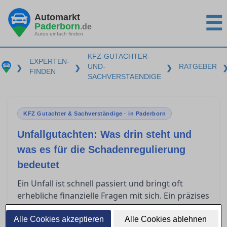
Automarkt
☰
Paderborn
.de
Autos einfach finden
KFZ-GUTACHTER-
EXPERTEN-
UND-
RATGEBER
❯
❯
❯
FINDEN
SACHVERSTAENDIGE
KFZ Gutachter & Sachverständige · in Paderborn
Unfallgutachten: Was drin steht und
was es für die Schadenregulierung
bedeutet
Ein Unfall ist schnell passiert und bringt oft
erhebliche finanzielle Fragen mit sich. Ein präzises
Unfallgutachten ist entscheidend für die
Schadenregulierung, insbesondere in Paderborn.
Alle Cookies akzeptieren
Alle Cookies ablehnen