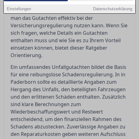
Es klärt die Begriffe wie Wiederbeschaffungswert,
Einstellungen
Datenschutzerklärung
Restwert und Reparaturkosten und zeigt auf, wie
man das Gutachten effektiv bei der
Versicherungsregulierung nutzen kann. Wenn Sie
sich fragen, welche Details ein Gutachten
enthalten muss und wie Sie es zu Ihrem Vorteil
einsetzen können, bietet dieser Ratgeber
Orientierung.
Ein umfassendes Unfallgutachten bildet die Basis
für eine reibungslose Schadensregulierung. In in
Paderborn sollte es detaillierte Angaben zum
Hergang des Unfalls, den beteiligten Fahrzeugen
und den erlittenen Schäden enthalten. Zusätzlich
sind klare Berechnungen zum
Wiederbeschaffungswert und Restwert
entscheidend, um den finanziellen Rahmen des
Schadens abzustecken. Zuverlässige Angaben zu
den Reparaturkosten geben weiteren Aufschluss