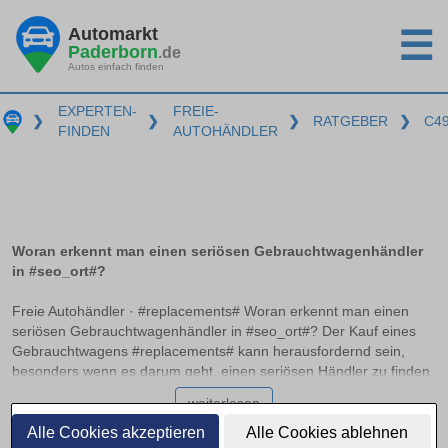
Automarkt
☰
Paderborn
.de
Autos einfach finden
EXPERTEN-
FREIE-
❯
❯
❯
RATGEBER
❯
C4
FINDEN
AUTOHÄNDLER
Woran erkennt man einen seriösen Gebrauchtwagenhändler
in #seo_ort#?
Freie Autohändler · #replacements# Woran erkennt man einen
seriösen Gebrauchtwagenhändler in #seo_ort#? Der Kauf eines
Gebrauchtwagens #replacements# kann herausfordernd sein,
besonders wenn es darum geht, einen seriösen Händler zu finden.
Professionelle Autohändler zeichnen sich durch bestimmte
weiterlesen
Merkmale aus, die auf einen zuverlässigen Betrieb hinweisen. In
diesem Ratgeber erfahren Sie, worauf Sie achten sollten, welche
Alle Cookies akzeptieren
Alle Cookies ablehnen