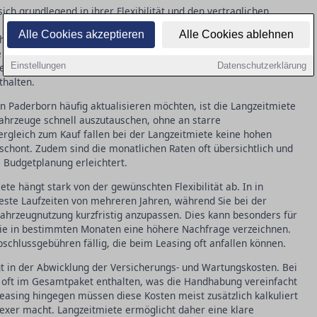
ch grundlegend in ihrer Flexibilität und den vertraglichen
t eine längere Vertragslaufzeit erfordert, bietet die
Alle Cookies akzeptieren
Alle Cookies ablehnen
ohne langfristige Verpflichtungen. Dies kann besonders attraktiv
 sein, die schnell auf Marktveränderungen reagieren müssen.
Einstellungen
Datenschutzerklärung
le Wartungskosten, während Leasingverträge oft zusätzliche
thalten.
in Paderborn häufig aktualisieren möchten, ist die Langzeitmiete
 Fahrzeuge schnell auszutauschen, ohne an starre
ergleich zum Kauf fallen bei der Langzeitmiete keine hohen
 schont. Zudem sind die monatlichen Raten oft übersichtlich und
 Budgetplanung erleichtert.
te hängt stark von der gewünschten Flexibilität ab. In in
este Laufzeiten von mehreren Jahren, während Sie bei der
Fahrzeugnutzung kurzfristig anzupassen. Dies kann besonders für
die in bestimmten Monaten eine höhere Nachfrage verzeichnen.
schlussgebühren fällig, die beim Leasing oft anfallen können.
gt in der Abwicklung der Versicherungs- und Wartungskosten. Bei
e oft im Gesamtpaket enthalten, was die Handhabung vereinfacht
easing hingegen müssen diese Kosten meist zusätzlich kalkuliert
exer macht. Langzeitmiete ermöglicht daher eine klare