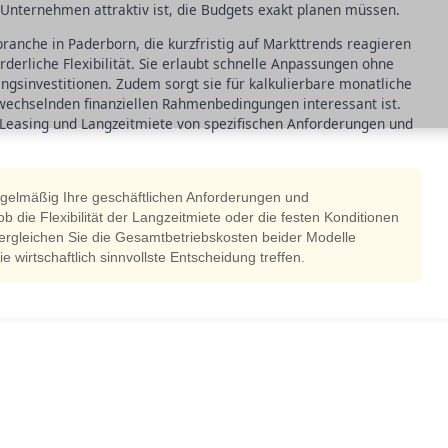
 Unternehmen attraktiv ist, die Budgets exakt planen müssen.
anche in Paderborn, die kurzfristig auf Markttrends reagieren
rderliche Flexibilität. Sie erlaubt schnelle Anpassungen ohne
angsinvestitionen. Zudem sorgt sie für kalkulierbare monatliche
echselnden finanziellen Rahmenbedingungen interessant ist.
 Leasing und Langzeitmiete von spezifischen Anforderungen und
egelmäßig Ihre geschäftlichen Anforderungen und
die Flexibilität der Langzeitmiete oder die festen Konditionen
ergleichen Sie die Gesamtbetriebskosten beider Modelle
ie wirtschaftlich sinnvollste Entscheidung treffen.