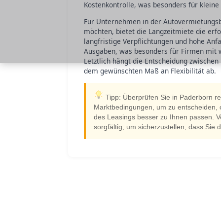
Kostenkontrolle, was besonders für kleine
Für Unternehmen in der Autovermietungsbr
möchten, bietet die Langzeitmiete die erfo
langfristige Verpflichtungen und hohe Anf
Ausgaben, was besonders für Firmen mit w
Letztlich hängt die Entscheidung zwischen
dem gewünschten Maß an Flexibilität ab.
Tipp: Überprüfen Sie in Paderborn r
Marktbedingungen, um zu entscheiden, ob 
des Leasings besser zu Ihnen passen. V
sorgfältig, um sicherzustellen, dass Sie d