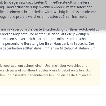
. Im Gegensatz dazu bieten Online-Kredite oft schnellere
ng. Händlerfinanzierungen können wiederum mit sofortiger
es in einem Schritt erledigt wird. Wichtig ist, dass Sie die Vor-
wägen und prüfen, welches am besten zu Ihrer finanziellen
l, um in Paderborn die beste Entscheidung für Ihren Autokredit zu
ehrerer Angebote und achten Sie dabei auf die jeweiligen
n. Nutzen Sie Vergleichsportale, um Online-Kredite schnell
ine persönliche Beratung bei Ihrer Hausbank in Betracht. Die
 Gegebenheiten sollten dabei immer im Mittelpunkt stehen, um
ichsportale, um schnell einen Überblick über verschiedene
ie sich parallel von Ihrer Hausbank ein Angebot erstellen. So
ten und Zinssätze gegenüberstellen und die beste Option für