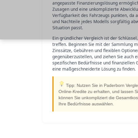
angepasste Finanzierungslösung ermöglicht
Zusagen und eine unkomplizierte Abwicklu
Verfügbarkeit des Fahrzeugs punkten, da all
und Nachteile jedes Modells sorgfältig ab
Situation passt.
Ein gründlicher Vergleich ist der Schlüsse
treffen. Beginnen Sie mit der Sammlung m
Zinssätze, Gebühren und flexiblen Optione
gegenüberzustellen, und ziehen Sie auch e
spezifischen Bedürfnisse und finanziellen
eine maßgeschneiderte Lösung zu finden.
Tipp: Nutzen Sie in Paderborn Vergle
Online-Kredite zu erhalten, und lassen S
können Sie unkompliziert die Gesamtkos
Ihre Bedürfnisse auswählen.