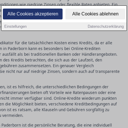
itionen wie niedrige Zinsen oder flexible Raten anbieten. Ein
ansparenz, da Sie die Konditionen direkt mit der Bank
Alle Cookies akzeptieren
Alle Cookies ablehnen
 meist mit niedrigen Zinssätzen und einfacher Vergleichbarkeit,
tellt werden können. Der Schlüssel liegt darin, die Angebote
Einstellungen
Datenschutzerklärung
 effektiven Jahreszins als auch die Gesamtkosten im Blick zu
ndikator für die tatsächlichen Kosten eines Kredits, da er alle
 in Paderborn kann es besonders bei Online-Krediten
 ausfällt als bei traditionellen Banken oder Händlerangeboten.
des Kredits betrachten, die sich aus der Laufzeit, den
zgebühren zusammensetzen. Ein genauer Vergleich
Sie nicht nur auf niedrige Zinsen, sondern auch auf transparente
n, ist es hilfreich, die unterschiedlichen Bedingungen der
finanzierungen bieten oft Vorteile wie Ratenpausen oder eine
en nicht immer verfügbar sind. Online-Kredite wiederum punkten
men die Möglichkeit bieten, verschiedene Kreditbedingungen auf
on ist es ratsam, alle Klauseln und Gebühren sorgfältig zu
u vermeiden.
 Paderborn ist die persönliche Beratung, die eine individuell