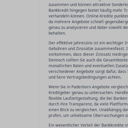
zusammen und können attraktive Sonderkond
Bankkredit hingegen bietet häufig mehr Tr
verhandeln können. Online-Kredite punkten
da mehrere Angebote schnell gegenüberges
genau zu analysieren und dabei sowohl den
behalten.
Der effektive Jahreszins ist ein wichtiger I
Gebühren und Zinssätze zusammenfasst. In
vorkommen, dass dieser Zinssatz niedriger
Dennoch sollten Sie auch die Gesamtkosten 
monatlichen Raten und eventuellen Zusat
verschiedener Angebote sorgt dafür, dass 
und faire Vertragsbedingungen achten.
Wenn Sie in Paderborn Angebote vergleiche
Kreditgeber genau zu untersuchen. Händler
flexible Laufzeitgestaltung, die bei Bank
durch ihre Transparenz, da viele Plattfor
einen Blick zu vergleichen. Unabhängig dav
prüfen, um unliebsame Überraschungen z
Ein wesentlicher Vorteil der Bankkredite in