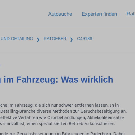
Rat
Autosuche
Experten finden
UND-DETAILING
RATGEBER
C49186
❯
❯
 im Fahrzeug: Was wirklich
üche im Fahrzeug, die sich nur schwer entfernen lassen. In in
Detailing-Branche diverse Methoden zur Geruchsbeseitigung an.
 effektive Verfahren wie Ozonbehandlungen, Aktivkohleeinsätze
sinnvoll ist, einen spezialisierten Betrieb zu konsultieren.
hode zur Geruchsbeseitigung in Fahrzeugen in Paderborn. Dabei