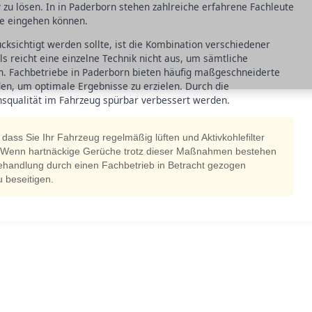
zu lösen. In in Paderborn stehen zahlreiche erfahrene Fachleute
eme eingehen können.
cksichtigt werden sollte, ist die Kombination verschiedener
reicht eine einzelne Technik nicht aus, um sämtliche
n. Fachbetriebe in Paderborn bieten häufig maßgeschneiderte
en, um optimale Ergebnisse zu erzielen. Durch die
squalität im Fahrzeug spürbar verbessert werden.
 dass Sie Ihr Fahrzeug regelmäßig lüften und Aktivkohlefilter
 Wenn hartnäckige Gerüche trotz dieser Maßnahmen bestehen
behandlung durch einen Fachbetrieb in Betracht gezogen
 beseitigen.