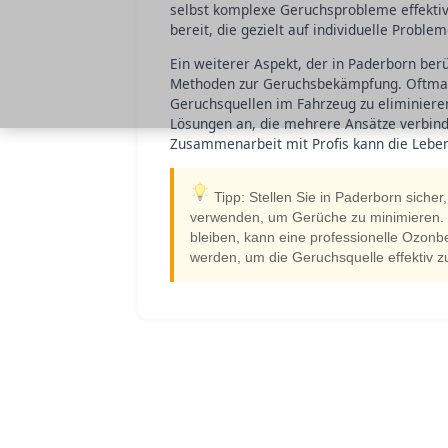
selbst komplexe Geruchsprobleme effektiv 
bereit, die gezielt auf individuelle Probl
Ein weiterer Aspekt, der in Paderborn berü
Methoden zur Geruchsbekämpfung. Oftmals 
Geruchsquellen im Fahrzeug zu eliminiere
Lösungen an, die mehrere Ansätze verbind
Zusammenarbeit mit Profis kann die Leben
Tipp: Stellen Sie in Paderborn sicher,
verwenden, um Gerüche zu minimieren.
bleiben, kann eine professionelle Ozon
werden, um die Geruchsquelle effektiv zu