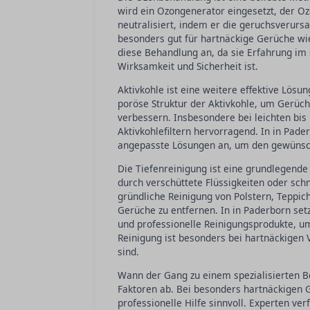
wird ein Ozongenerator eingesetzt, der O
neutralisiert, indem er die geruchsverursa
besonders gut für hartnäckige Gerüche wie
diese Behandlung an, da sie Erfahrung im
Wirksamkeit und Sicherheit ist.
Aktivkohle ist eine weitere effektive Lös
poröse Struktur der Aktivkohle, um Gerüch
verbessern. Insbesondere bei leichten bis
Aktivkohlefiltern hervorragend. In in Pade
angepasste Lösungen an, um den gewünscht
Die Tiefenreinigung ist eine grundlegend
durch verschüttete Flüssigkeiten oder sch
gründliche Reinigung von Polstern, Teppi
Gerüche zu entfernen. In in Paderborn set
und professionelle Reinigungsprodukte, um
Reinigung ist besonders bei hartnäckigen 
sind.
Wann der Gang zu einem spezialisierten B
Faktoren ab. Bei besonders hartnäckigen G
professionelle Hilfe sinnvoll. Experten v