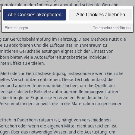
zonmoleküle in den Innenraum abgibt und schlechte Gerüche
chenden Partikel aufspaltet. Diese Technik eignet sich
Alle Cookies akzeptieren
Alle Cookies ablehnen
 Rauch oder Tiergerüche. Fachbetriebe in Paderborn bieten oft
 sicheren Umgang mit Ozon haben, was wichtig für die
Einstellungen
Datenschutzerklärung
ung zur Geruchsbekämpfung im Fahrzeug. Diese Methode nutzt die
e zu absorbieren und die Luftqualität im Innenraum zu
 mittleren Geruchsbelastungen eignet sich der Einsatz von
rborn bieten viele Autoaufbereitungsbetriebe individuell
en Effekt zu erzielen.
e Methode zur Geruchsbeseitigung, insbesondere wenn Gerüche
nelles Verschmutzen entstehen. Diese Technik umfasst die
chen und anderen Innenraumoberflächen, um die Quelle der
zen spezialisierte Betriebe auf moderne Reinigungsverfahren
 bestmögliche Ergebnisse zu erzielen. Eine detaillierte
Verschmutzungen sinnvoll, die in die Materialien eingedrungen
etrieb in Paderborn ratsam ist, hängt von verschiedenen
erüchen oder wenn die eigenen Mittel nicht ausreichen, ist
erfügen über das notwendige Wissen und die Ausrüstung, um