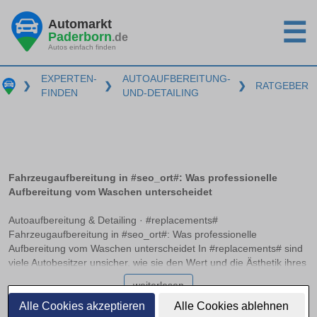
Automarkt
☰
Paderborn
.de
Autos einfach finden
EXPERTEN-
AUTOAUFBEREITUNG-
❯
❯
❯
RATGEBER
FINDEN
UND-DETAILING
Fahrzeugaufbereitung in #seo_ort#: Was professionelle
Aufbereitung vom Waschen unterscheidet
Autoaufbereitung & Detailing · #replacements#
Fahrzeugaufbereitung in #seo_ort#: Was professionelle
Aufbereitung vom Waschen unterscheidet In #replacements# sind
viele Autobesitzer unsicher, wie sie den Wert und die Ästhetik ihres
Fahrzeugs langfristig erhalten können. Während eine normale
weiterlesen
Autowäsche Schmutz entfernt, bietet die professionelle
Fahrzeugaufbereitung weit mehr: Sie umfasst detailreiche Innen-
Alle Cookies akzeptieren
Alle Cookies ablehnen