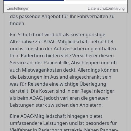
Artikel beleuchtet die Vor- und Nachteile der
Einstellungen
unterschiedlichen Modelle und hilft Ihnen dabei,
Datenschutzerklärung
das passende Angebot für Ihr Fahrverhalten zu
finden.
Ein Schutzbrief wird oft als kostengünstige
Alternative zur ADAC-Mitgliedschaft betrachtet
und ist meist in der Autoversicherung enthalten.
In in Paderborn bieten viele Versicherer diesen
Service an, der
, Abschleppen und oft
Pannenhilfe
auch Mietwagenkosten deckt. Allerdings können
die Leistungen im Ausland eingeschränkt sein,
was für Reisende eine wichtige Überlegung
darstellt. Die Kosten sind in der Regel niedriger
als beim ADAC, jedoch variieren die genauen
Leistungen stark zwischen den Anbietern.
Eine ADAC-Mitgliedschaft hingegen bietet
umfassendere Leistungen und ist besonders für
Vielfahrer in Paderborn attraktiv. Neben Pannen-