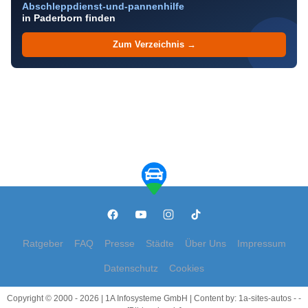
Abschleppdienst-und-pannenhilfe
in Paderborn finden
Zum Verzeichnis →
Ratgeber
FAQ
Presse
Städte
Über Uns
Impressum
Datenschutz
Cookies
Copyright © 2000 - 2026 | 1A Infosysteme GmbH | Content by: 1a-sites-autos - -