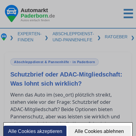
Automarkt
☰
Paderborn
.de
Autos einfach finden
EXPERTEN-
ABSCHLEPPDIENST-
RATGEBER
❯
❯
❯
❯
FINDEN
UND-PANNENHILFE
Abschleppdienst & Pannenhilfe · in Paderborn
Schutzbrief oder ADAC-Mitgliedschaft:
Was lohnt sich wirklich?
Wenn das Auto im (seo_ort) plötzlich streikt,
stehen viele vor der Frage: Schutzbrief oder
ADAC-Mitgliedschaft? Beide Optionen bieten
Pannenschutz, aber was leisten sie wirklich und
wie unterscheiden sich die Kosten? Auch im
Ausland gelten spezielle Regelungen. Dieser
Alle Cookies akzeptieren
Alle Cookies ablehnen