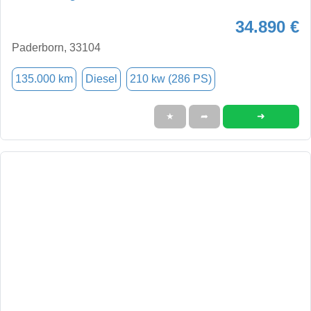
34.890 €
Paderborn, 33104
135.000 km
Diesel
210 kw (286 PS)
➜
★
➦