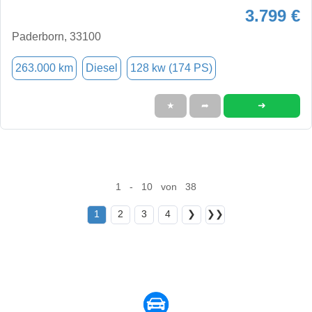
3.799 €
Paderborn, 33100
263.000 km
Diesel
128 kw (174 PS)
➜
★
➦
1 - 10 von 38
1
2
3
4
❯
❯❯