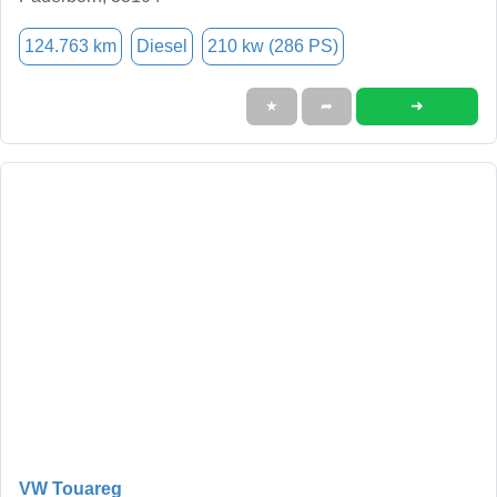
124.763 km
Diesel
210 kw (286 PS)
➜
★
➦
VW Touareg