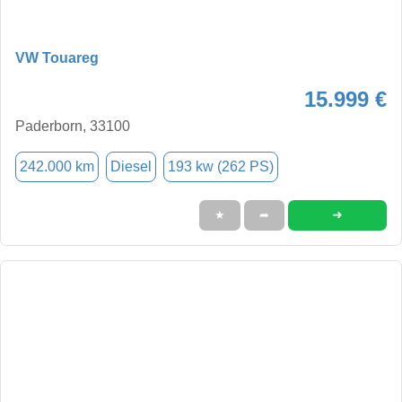
VW Touareg
15.999 €
Paderborn, 33100
242.000 km
Diesel
193 kw (262 PS)
➜
★
➦