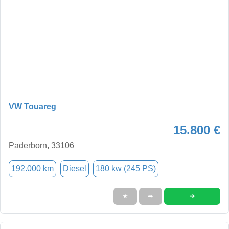
VW Touareg
15.800 €
Paderborn, 33106
192.000 km
Diesel
180 kw (245 PS)
➜
★
➦