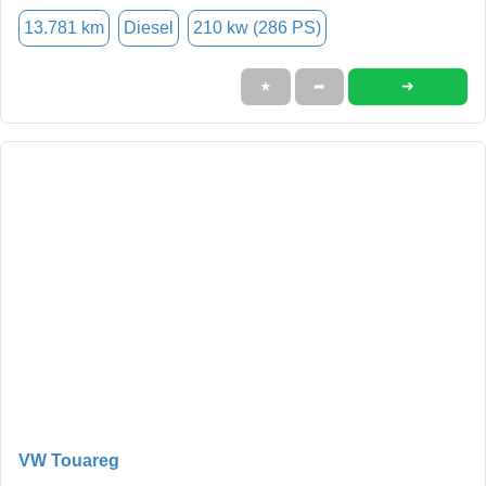
13.781 km
Diesel
210 kw (286 PS)
➜
★
➦
VW Touareg