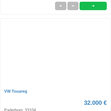
➜
★
➦
VW Touareg
32.000 €
Paderborn, 33104