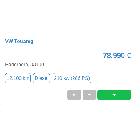
VW Touareg
78.990 €
Paderborn, 33100
12.100 km
Diesel
210 kw (286 PS)
➜
★
➦