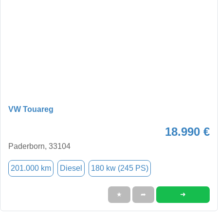
VW Touareg
18.990 €
Paderborn, 33104
201.000 km
Diesel
180 kw (245 PS)
➜
★
➦