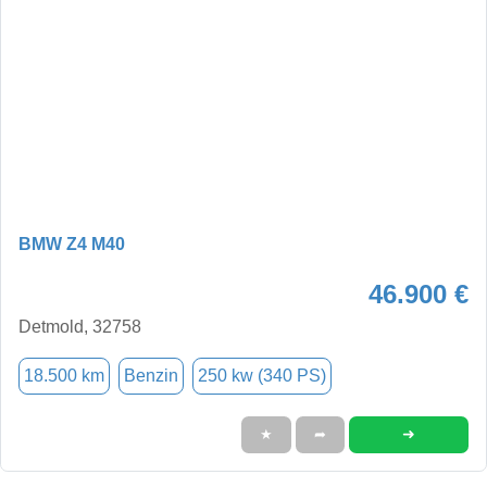
BMW Z4 M40
46.900 €
Detmold, 32758
18.500 km
Benzin
250 kw (340 PS)
➜
★
➦