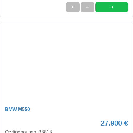
➜
★
➦
BMW M550
27.900 €
Oerlinghausen, 33813