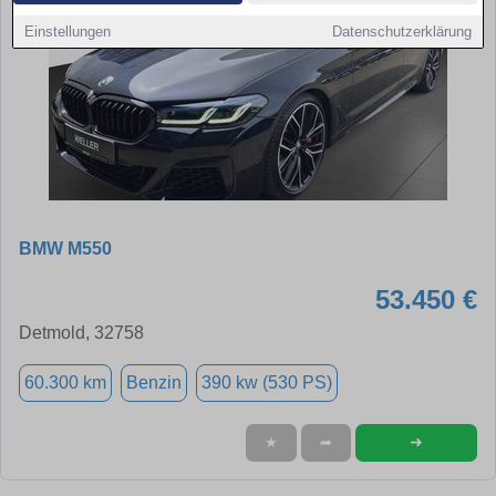
Einstellungen
Datenschutzerklärung
BMW M550
53.450 €
Detmold, 32758
60.300 km
Benzin
390 kw (530 PS)
➜
★
➦