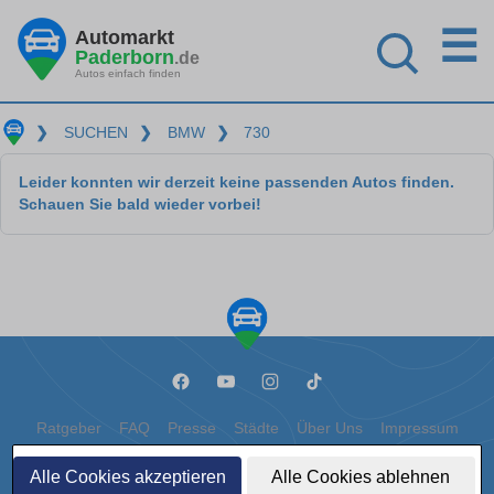
☰
Automarkt
Paderborn
.de
Autos einfach finden
❯
SUCHEN
❯
BMW
❯
730
Leider konnten wir derzeit keine passenden Autos finden.
Schauen Sie bald wieder vorbei!
Ratgeber
FAQ
Presse
Städte
Über Uns
Impressum
Datenschutz
Cookies
Alle Cookies akzeptieren
Alle Cookies ablehnen