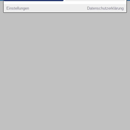
Copyright © 2000 - 2026 | 1A Infosysteme GmbH | Content by: 1a-sites-autos
Einstellungen
Datenschutzerklärung
07.08.2026