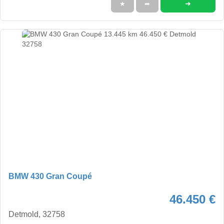
➜
★
➦
BMW 430 Gran Coupé
46.450 €
Detmold, 32758