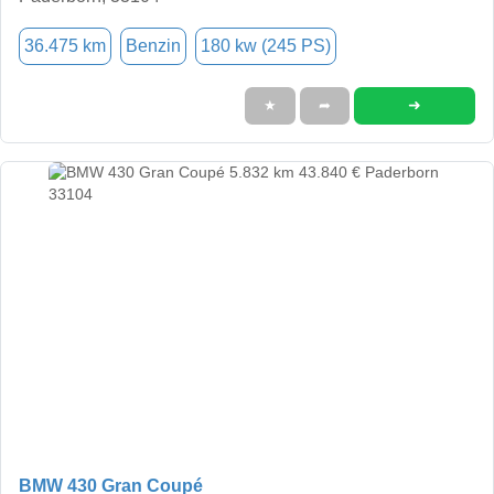
36.475 km
Benzin
180 kw (245 PS)
➜
★
➦
BMW 430 Gran Coupé