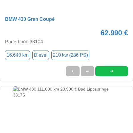
BMW 430 Gran Coupé
62.990 €
Paderborn, 33104
16.640 km
Diesel
210 kw (286 PS)
➜
★
➦