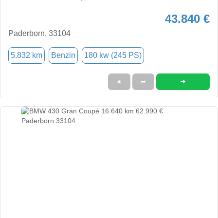
43.840 €
Paderborn, 33104
5.832 km
Benzin
180 kw (245 PS)
➜
★
➦