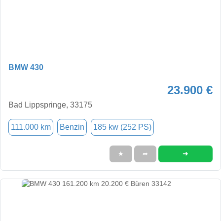
BMW 430
23.900 €
Bad Lippspringe, 33175
111.000 km
Benzin
185 kw (252 PS)
➜
★
➦