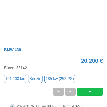
BMW 430
20.200 €
Büren, 33142
161.200 km
Benzin
185 kw (252 PS)
➜
★
➦