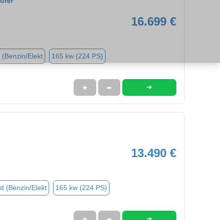
urer
16.699 €
 (Benzin/Elekt
165 kw (224 PS)
➜
★
➦
13.490 €
d (Benzin/Elekt
165 kw (224 PS)
➜
★
➦