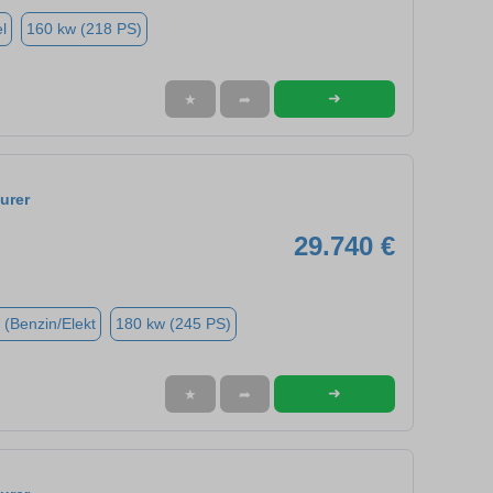
l
160 kw (218 PS)
➜
★
➦
urer
29.740 €
 (Benzin/Elekt
180 kw (245 PS)
➜
★
➦