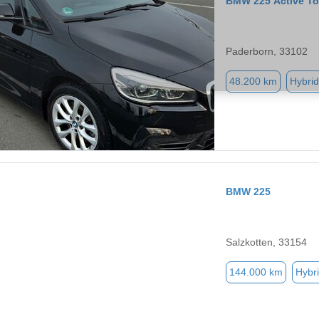
BMW 225 Active To
Paderborn, 33102
48.200 km
Hybrid
BMW 225
Salzkotten, 33154
144.000 km
Hybri