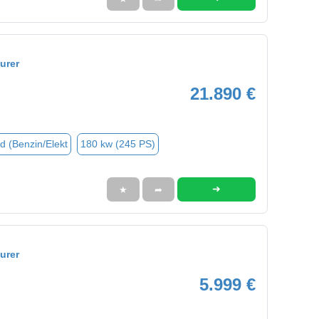
urer
21.890 €
d (Benzin/Elekt
180 kw (245 PS)
➜
★
➦
urer
5.999 €