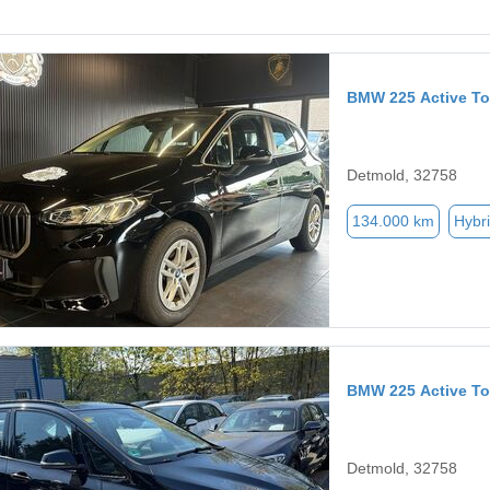
BMW 225 Active To
Detmold, 32758
134.000 km
Hybri
BMW 225 Active To
Detmold, 32758