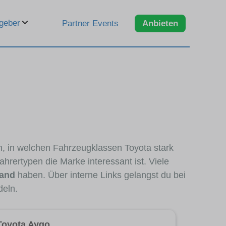
geber
Partner Events
Anbieten
en, in welchen Fahrzeugklassen Toyota stark
hrertypen die Marke interessant ist. Viele
tand
haben. Über interne Links gelangst du bei
deln.
Toyota Aygo