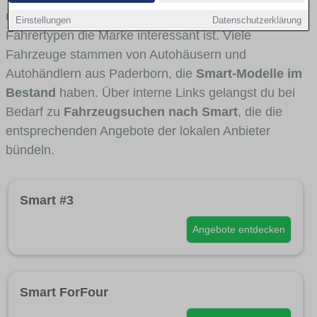
und Umlandverkehr zu sehen sind und für welche
Einstellungen
Datenschutzerklärung
Fahrertypen die Marke interessant ist. Viele
Fahrzeuge stammen von Autohäusern und
Autohändlern aus Paderborn, die
Smart-Modelle im
Bestand
haben. Über interne Links gelangst du bei
Bedarf zu
Fahrzeugsuchen nach Smart
, die die
entsprechenden Angebote der lokalen Anbieter
bündeln.
Smart #3
Angebote entdecken
Smart ForFour