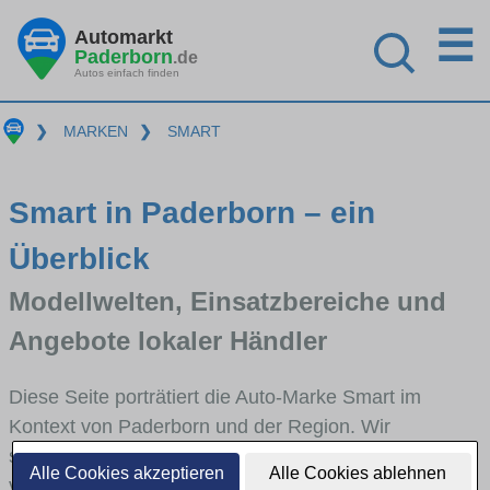
☰
Automarkt
Paderborn
.de
Autos einfach finden
❯
MARKEN
❯
SMART
Smart in Paderborn – ein
Überblick
Modellwelten, Einsatzbereiche und
Angebote lokaler Händler
Diese Seite porträtiert die Auto-Marke Smart im
Kontext von Paderborn und der Region. Wir
skizzieren, in welchen Fahrzeugklassen Smart stark
Alle Cookies akzeptieren
Alle Cookies ablehnen
vertreten ist, welche Modellreihen häufig im Stadt-