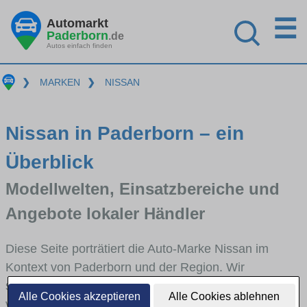
☰
Automarkt
Paderborn
.de
Autos einfach finden
❯
MARKEN
❯
NISSAN
Nissan in Paderborn – ein
Überblick
Modellwelten, Einsatzbereiche und
Angebote lokaler Händler
Diese Seite porträtiert die Auto-Marke Nissan im
Kontext von Paderborn und der Region. Wir
skizzieren, in welchen Fahrzeugklassen Nissan stark
Alle Cookies akzeptieren
Alle Cookies ablehnen
vertreten ist, welche Modellreihen häufig im Stadt-