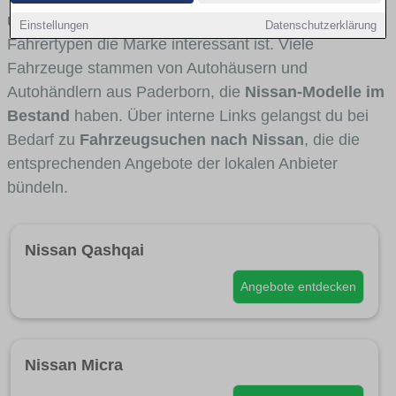
und Umlandverkehr zu sehen sind und für welche
Einstellungen
Datenschutzerklärung
Fahrertypen die Marke interessant ist. Viele
Fahrzeuge stammen von Autohäusern und
Autohändlern aus Paderborn, die
Nissan-Modelle im
Bestand
haben. Über interne Links gelangst du bei
Bedarf zu
Fahrzeugsuchen nach Nissan
, die die
entsprechenden Angebote der lokalen Anbieter
bündeln.
Nissan Qashqai
Angebote entdecken
Nissan Micra